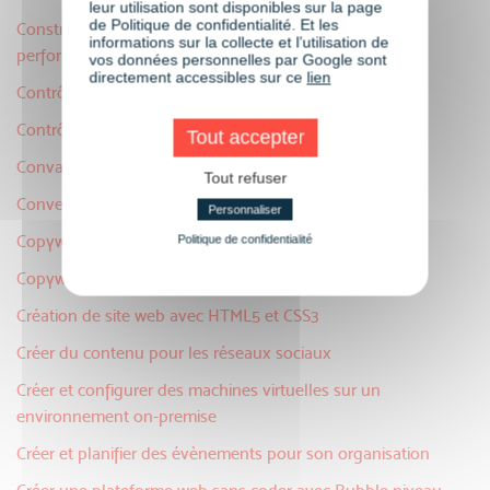
leur utilisation sont disponibles sur la page
de Politique de confidentialité. Et les
Construire une démarche QVCT pour améliorer la
informations sur la collecte et l’utilisation de
performance de l’entreprise
vos données personnelles par Google sont
directement accessibles sur ce
lien
Contrôle de gestion commerciale
Contrôle de gestion sociale : piloter la masse salariale
Tout accepter
Convaincre et fidéliser un client
Tout refuser
Convention collective et accord d'entreprise
Personnaliser
Copywriting commercial
Politique de confidentialité
Copywriting niveau avancé
Création de site web avec HTML5 et CSS3
Créer du contenu pour les réseaux sociaux
Créer et configurer des machines virtuelles sur un
environnement on-premise
Créer et planifier des évènements pour son organisation