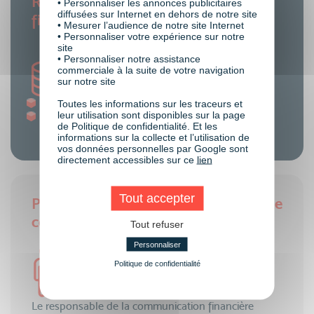
Responsable communication
• Personnaliser les annonces publicitaires
diffusées sur Internet en dehors de notre site
financière
• Mesurer l’audience de notre site Internet
• Personnaliser votre expérience sur notre
site
• Personnaliser notre assistance
commerciale à la suite de votre navigation
sur notre site
Junior : 30K€-50K€
Toutes les informations sur les traceurs et
leur utilisation sont disponibles sur la page
Confirmé : 50K€-80K€
de Politique de confidentialité. Et les
informations sur la collecte et l’utilisation de
vos données personnelles par Google sont
directement accessibles sur ce
lien
Tout accepter
Pré-requis du métier de : Responsable
communication financière
Tout refuser
Personnaliser
Politique de confidentialité
Le responsable de la communication financière