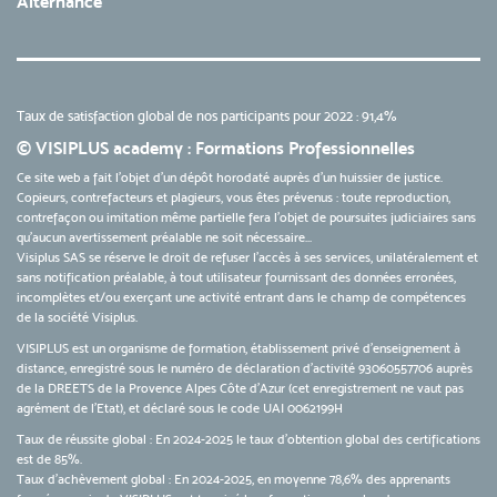
Alternance
Taux de satisfaction global de nos participants pour 2022 : 91,4%
© VISIPLUS academy : Formations Professionnelles
Ce site web a fait l'objet d'un dépôt horodaté auprès d'un huissier de justice.
Copieurs, contrefacteurs et plagieurs, vous êtes prévenus : toute reproduction,
contrefaçon ou imitation même partielle fera l'objet de poursuites judiciaires sans
qu’aucun avertissement préalable ne soit nécessaire...
Visiplus SAS se réserve le droit de refuser l'accès à ses services, unilatéralement et
sans notification préalable, à tout utilisateur fournissant des données erronées,
incomplètes et/ou exerçant une activité entrant dans le champ de compétences
de la société Visiplus.
VISIPLUS est un organisme de formation, établissement privé d’enseignement à
distance, enregistré sous le numéro de déclaration d’activité 93060557706 auprès
de la DREETS de la Provence Alpes Côte d’Azur (cet enregistrement ne vaut pas
agrément de l’Etat), et déclaré sous le code UAI 0062199H
Taux de réussite global : En 2024-2025 le taux d'obtention global des certifications
est de 85%.
Taux d’achèvement global : En 2024-2025, en moyenne 78,6% des apprenants