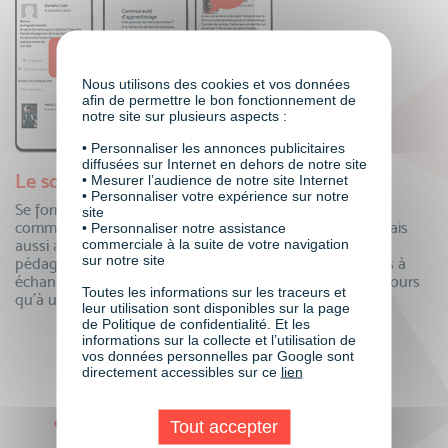
Nous utilisons des cookies et vos données
afin de permettre le bon fonctionnement de
notre site sur plusieurs aspects :
• Personnaliser les annonces publicitaires
diffusées sur Internet en dehors de notre site
Le soutien de toute une communauté
• Mesurer l’audience de notre site Internet
• Personnaliser votre expérience sur notre
Se former à distance oui, mais auprès de toute une
site
communauté ! Echangez au quotidien avec vos pairs, mais
• Personnaliser notre assistance
commerciale à la suite de votre navigation
aussi avec vos formateurs et toute notre équipe
sur notre site
pédagogique. Questions, partage de connaissances, tips à
échanger…la communauté VISIPLUS academy n’est toujours
Toutes les informations sur les traceurs et
qu’à un clic pour partager !
leur utilisation sont disponibles sur la page
de Politique de confidentialité. Et les
informations sur la collecte et l’utilisation de
vos données personnelles par Google sont
directement accessibles sur ce
lien
Tout accepter