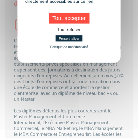
directement accessibles sur ce
lien
d’entreprise
Tout accepter
Tout refuser
Personnaliser
Pour être Chef d'entreprise, une solide formation
technique en gestion, en comptabilité, en marketing
Politique de confidentialité
et en management est nécessaire. Les grandes
écoles de commerce, d'ingénieurs et des
établissements privés spécialisés en management
dispensent des formations à destination des futurs
dirigeants d'entreprises. Actuellement, au moins 30%
des Chefs d'entreprises ont fait une formation dans
une école de commerce et abordent la gestion
d'entreprise avec un diplôme de niveau bac +5 ou
un Master.
Les diplômes détenus les plus courants sont le
Master Management et Commerce
International, l’Exécutive Master Management
Commercial, le MBA Marketing, le MBA Management,
le MBA Commerce et Entrepreneuriat. Les écoles les