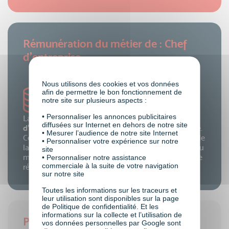
Rémunération du métier de : Chef
d’entreprise
Nous utilisons des cookies et vos données
afin de permettre le bon fonctionnement de
notre site sur plusieurs aspects :
• Personnaliser les annonces publicitaires
La
rémunération annuelle brute d'un Chef
diffusées sur Internet en dehors de notre site
d'entreprise
est très variable d'un dirigeant à l'autre.
• Mesurer l’audience de notre site Internet
Cela peut également varier en fonction de la taille de
• Personnaliser votre expérience sur notre
la structure, du secteur d’activité, des fluctuations du
site
marché et de la santé de la société.
La fourchette de
• Personnaliser notre assistance
commerciale à la suite de votre navigation
rémunération se situe entre 70 K€ et 230 K€.
sur notre site
Toutes les informations sur les traceurs et
leur utilisation sont disponibles sur la page
de Politique de confidentialité. Et les
informations sur la collecte et l’utilisation de
Pré-requis du métier de : Chef
vos données personnelles par Google sont