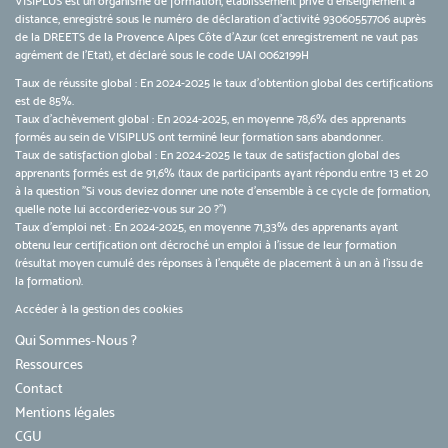
VISIPLUS est un organisme de formation, établissement privé d’enseignement à
distance, enregistré sous le numéro de déclaration d’activité 93060557706 auprès
de la DREETS de la Provence Alpes Côte d’Azur (cet enregistrement ne vaut pas
agrément de l’Etat), et déclaré sous le code UAI 0062199H
Taux de réussite global : En 2024-2025 le taux d'obtention global des certifications
est de 85%.
Taux d’achèvement global : En 2024-2025, en moyenne 78,6% des apprenants
formés au sein de VISIPLUS ont terminé leur formation sans abandonner.
Taux de satisfaction global : En 2024-2025 le taux de satisfaction global des
apprenants formés est de 91,6% (taux de participants ayant répondu entre 13 et 20
à la question "Si vous deviez donner une note d’ensemble à ce cycle de formation,
quelle note lui accorderiez-vous sur 20 ?")
Taux d’emploi net : En 2024-2025, en moyenne 71,33% des apprenants ayant
obtenu leur certification ont décroché un emploi à l'issue de leur formation
(résultat moyen cumulé des réponses à l'enquête de placement à un an à l'issu de
la formation).
Accéder à la gestion des cookies
Qui Sommes-Nous ?
Ressources
Contact
Mentions légales
CGU