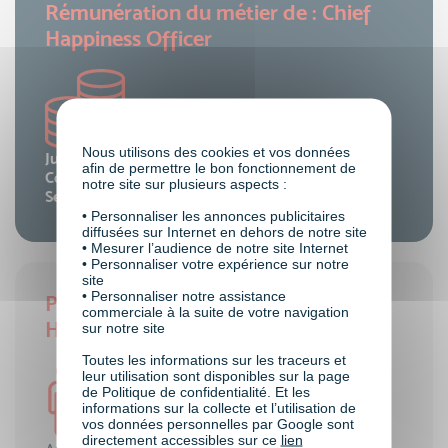
Rémunération du métier de : Chief
Happiness Officer
Nous utilisons des cookies et vos données
Junior :
29 à 39 k€/an
afin de permettre le bon fonctionnement de
Confirmé :
40 à 65 k€/an
notre site sur plusieurs aspects :
Senior :
66 à 97 k€/an
• Personnaliser les annonces publicitaires
diffusées sur Internet en dehors de notre site
• Mesurer l’audience de notre site Internet
• Personnaliser votre expérience sur notre
site
• Personnaliser notre assistance
Pré-requis du métier de : Chief
commerciale à la suite de votre navigation
Happiness Officer
sur notre site
Toutes les informations sur les traceurs et
leur utilisation sont disponibles sur la page
de Politique de confidentialité. Et les
informations sur la collecte et l’utilisation de
vos données personnelles par Google sont
directement accessibles sur ce
lien