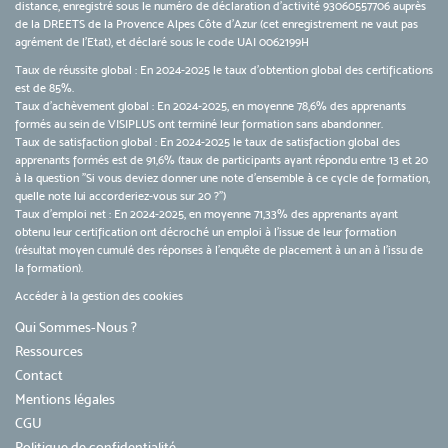
distance, enregistré sous le numéro de déclaration d’activité 93060557706 auprès
de la DREETS de la Provence Alpes Côte d’Azur (cet enregistrement ne vaut pas
agrément de l’Etat), et déclaré sous le code UAI 0062199H
Taux de réussite global : En 2024-2025 le taux d'obtention global des certifications
est de 85%.
Taux d’achèvement global : En 2024-2025, en moyenne 78,6% des apprenants
formés au sein de VISIPLUS ont terminé leur formation sans abandonner.
Taux de satisfaction global : En 2024-2025 le taux de satisfaction global des
apprenants formés est de 91,6% (taux de participants ayant répondu entre 13 et 20
à la question "Si vous deviez donner une note d’ensemble à ce cycle de formation,
quelle note lui accorderiez-vous sur 20 ?")
Taux d’emploi net : En 2024-2025, en moyenne 71,33% des apprenants ayant
obtenu leur certification ont décroché un emploi à l'issue de leur formation
(résultat moyen cumulé des réponses à l'enquête de placement à un an à l'issu de
la formation).
Accéder à la gestion des cookies
Qui Sommes-Nous ?
Ressources
Contact
Mentions légales
CGU
Politique de confidentialité