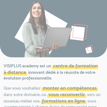
centre de formation
VISIPLUS academy est un
à distance
innovant dédié à la réussite de votre
évolution professionnelle.
monter en
compétences
Que vous souhaitiez
vous reconvertir
dans votre domaine, ou
vers un
formations
en ligne
nouveau métier nos
vous
accompagnent à chaque étape de votre projet pour