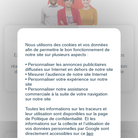
Conseillers en formation
Nous utilisons des cookies et vos données
afin de permettre le bon fonctionnement de
notre site sur plusieurs aspects :
Experts en formation, mais aussi en financement, nos
conseillers vous accompagnent pas à pas dans la
• Personnaliser les annonces publicitaires
réalisation de votre projet de formation, de la réalisation
diffusées sur Internet en dehors de notre site
de votre dossier… à la remise de votre certificat ou de
• Mesurer l’audience de notre site Internet
votre diplôme !
• Personnaliser votre expérience sur notre
site
• Personnaliser notre assistance
commerciale à la suite de votre navigation
sur notre site
Toutes les informations sur les traceurs et
leur utilisation sont disponibles sur la page
de Politique de confidentialité. Et les
informations sur la collecte et l’utilisation de
vos données personnelles par Google sont
directement accessibles sur ce
lien