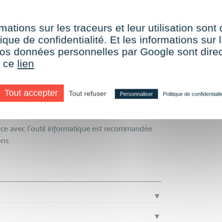
s
x
ML/CSS
mations sur les traceurs et leur utilisation sont
ique de confidentialité. Et les informations sur l
e vos données personnelles par Google sont dir
r ce
lien
Tout accepter
Tout refuser
Personnaliser
Politique de confidentialit
nce avec l’outil informatique est recommandée
ons.
▼
▼