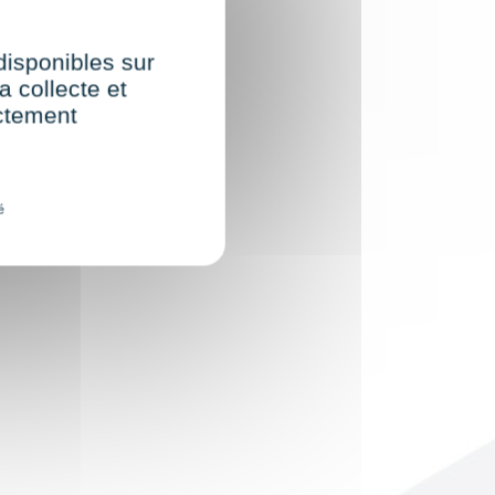
 disponibles sur
a collecte et
ectement
é