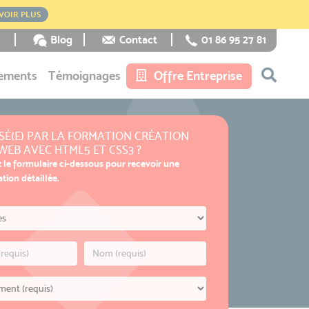
VOIR PLUS
Blog
Contact
01 86 95 27 81
ements
Témoignages
Offre Entreprise
SÉ(E) PAR LA FORMATION CRÉATION
 WEB AVEC HTML5 ET CSS3 ?
 le formulaire ci-dessous pour recevoir une
ion détaillée.