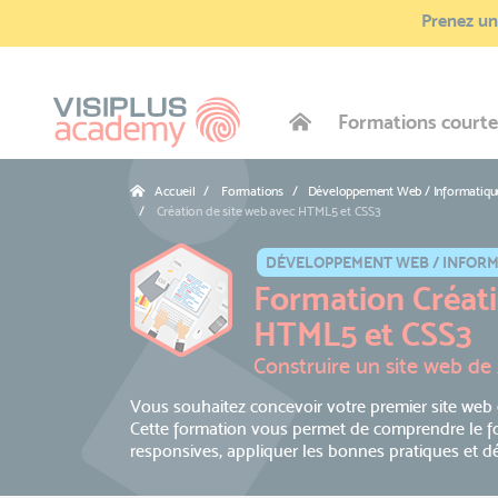
Prenez une
Formations courte
Accueil
Formations / Développement Web / Informatiqu
Création de site web avec HTML5 et CSS3
DÉVELOPPEMENT WEB / INFOR
Formation Créati
HTML5 et CSS3
Construire un site web de
Vous souhaitez concevoir votre premier site web 
Cette formation vous permet de comprendre le f
responsives, appliquer les bonnes pratiques et d