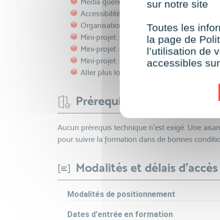
Media queries et bonnes pratiques mobile
sur notre site
Accessibilité web : principes fondamentau
Organisation et optimisation du code HT
Toutes les infor
Mini-projet : présentation des attentes
la page de Polit
Mini-projet : la base HTML
l’utilisation d
Mini-projet : CSS pour l'animation visuelle
accessibles su
Aller plus loin avec SCSS
Prérequis
Aucun prérequis technique n’est exigé. Une aisa
pour suivre la formation dans de bonnes conditi
Modalités et délais d'accès
Modalités de positionnement
Dates d'entrée en formation