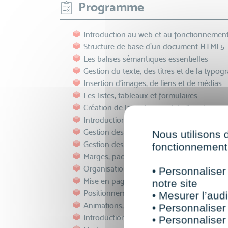
Programme
Introduction au web et au fonctionnemen
Structure de base d’un document HTML5
Les balises sémantiques essentielles
Gestion du texte, des titres et de la typog
Insertion d’images, de liens et de médias
Les listes, tableaux et formulaires
Création de layouts complets (header, nav,
Introduction au CSS3 : syntaxe et concepts
Gestion des couleurs, arrière-plans et bor
Nous utilisons 
Gestion des polices web
fonctionnement 
Marges, paddings et modèles de boîte
Organisation de la mise en page avec Fle
• Personnaliser
Mise en page avancée avec CSS Grid
notre site
Positionnement et notion de display
• Mesurer l’audi
Animations, transitions et effets visuels s
• Personnaliser
Introduction au responsive design
• Personnaliser