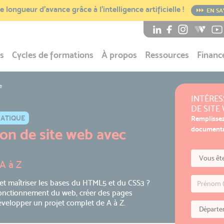
 longueur d’avance grâce à l’intelligence artificielle !
EN SA
s
Cycles de formations
À propos
Ressources
Financ
e
INTÉRES
DE SITE
MATIQUE
Remplissez
documentat
on de site web avec
 A à Z
et maîtriser les bases du HTML5 et du CSS3 ?
onctionnement du web, créer des pages
évelopper un projet complet de A à Z.