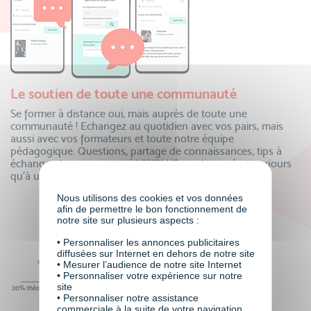
Le soutien de toute une communauté
Se former à distance oui, mais auprès de toute une
communauté ! Echangez au quotidien avec vos pairs, mais
aussi avec vos formateurs et toute notre équipe
pédagogique. Questions, partage de connaissances, tips à
échanger…la communauté VISIPLUS academy n’est toujours
qu’à un clic pour partager !
Nous utilisons des cookies et vos données
afin de permettre le bon fonctionnement de
notre site sur plusieurs aspects :
• Personnaliser les annonces publicitaires
diffusées sur Internet en dehors de notre site
• Mesurer l’audience de notre site Internet
• Personnaliser votre expérience sur notre
site
• Personnaliser notre assistance
commerciale à la suite de votre navigation