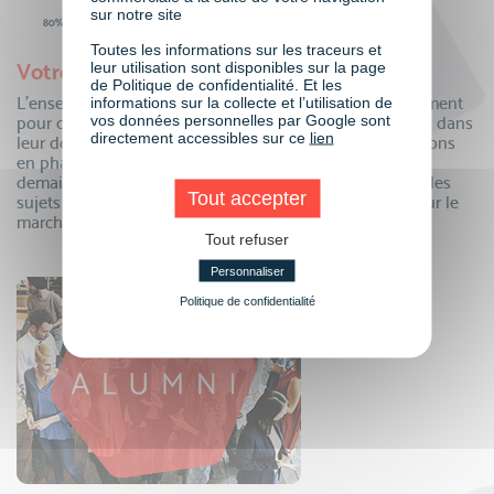
sur notre site
Toutes les informations sur les traceurs et
leur utilisation sont disponibles sur la page
Votre employabilité renforcée
de Politique de confidentialité. Et les
L’ensemble de nos formations sont conçues spécifiquement
informations sur la collecte et l’utilisation de
vos données personnelles par Google sont
pour des professionnels, par des professionnels experts dans
directement accessibles sur ce
lien
leur domaine. Notre objectif, vous proposer des formations
en phase avec le monde du travail d’aujourd’hui et de
demain, afin de vous faire monter en compétences sur des
Tout accepter
sujets porteurs qui feront de vous un profil recherché sur le
marché de l’emploi.
Tout refuser
Personnaliser
Politique de confidentialité