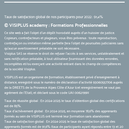
Taux de satisfaction global de nos participants pour 2022 : 91,4%
© VISIPLUS academy : Formations Professionnelles
Ce site web a fait l'objet d'un dépôt horodaté auprès d'un huissier de justice.
Copieurs, contrefacteurs et plagieurs, vous êtes prévenus : toute reproduction,
contrefaçon ou imitation même partielle fera l'objet de poursuites judiciaires sans
qu’aucun avertissement préalable ne soit nécessaire...
Visiplus SAS se réserve le droit de refuser l'accès à ses services, unilatéralement et
sans notification préalable, à tout utilisateur fournissant des données erronées,
incomplètes et/ou exerçant une activité entrant dans le champ de compétences
de la société Visiplus.
VISIPLUS est un organisme de formation, établissement privé d’enseignement à
distance, enregistré sous le numéro de déclaration d’activité 93060557706 auprès
de la DREETS de la Provence Alpes Côte d’Azur (cet enregistrement ne vaut pas
agrément de l’Etat), et déclaré sous le code UAI 0062199H
Taux de réussite global : En 2024-2025 le taux d'obtention global des certifications
est de 85%.
Taux d’achèvement global : En 2024-2025, en moyenne 78,6% des apprenants
formés au sein de VISIPLUS ont terminé leur formation sans abandonner.
Taux de satisfaction global : En 2024-2025 le taux de satisfaction global des
apprenants formés est de 91,6% (taux de participants ayant répondu entre 13 et 20