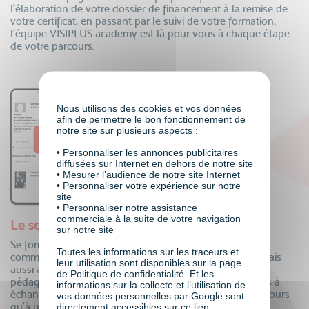
l’élaboration de votre dossier de financement à la remise de
votre certificat, en passant par le suivi de votre formation,
l’équipe VISIPLUS academy est là pour vous à chaque étape
de votre parcours.
Nous utilisons des cookies et vos données
afin de permettre le bon fonctionnement de
notre site sur plusieurs aspects :
• Personnaliser les annonces publicitaires
diffusées sur Internet en dehors de notre site
• Mesurer l’audience de notre site Internet
• Personnaliser votre expérience sur notre
site
• Personnaliser notre assistance
commerciale à la suite de votre navigation
Le soutien de toute une communauté
sur notre site
Se former à distance oui, mais auprès de toute une
Toutes les informations sur les traceurs et
communauté ! Echangez au quotidien avec vos pairs, mais
leur utilisation sont disponibles sur la page
aussi avec vos formateurs et toute notre équipe
de Politique de confidentialité. Et les
pédagogique. Questions, partage de connaissances, tips à
informations sur la collecte et l’utilisation de
échanger…la communauté VISIPLUS academy n’est toujours
vos données personnelles par Google sont
qu’à un clic pour partager !
directement accessibles sur ce
lien