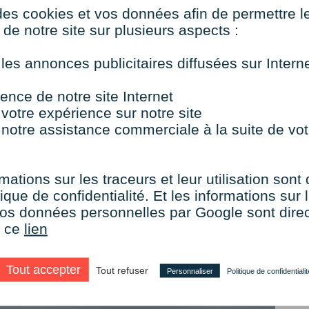
des cookies et vos données afin de permettre l
de notre site sur plusieurs aspects :
 les annonces publicitaires diffusées sur Inter
Concepteur web
 :
ence de notre site Internet
 votre expérience sur notre site
 notre assistance commerciale à la suite de vot
mations sur les traceurs et leur utilisation sont
ique de confidentialité. Et les informations sur l
e vos données personnelles par Google sont dir
r ce
lien
oncepteur web
Tout accepter
Tout refuser
Personnaliser
Politique de confidentialit