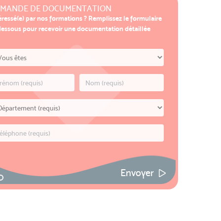
MANDE DE DOCUMENTATION
éressé(e) par nos formations ? Remplissez le formulaire
dessous pour recevoir une documentation détaillée
Envoyer