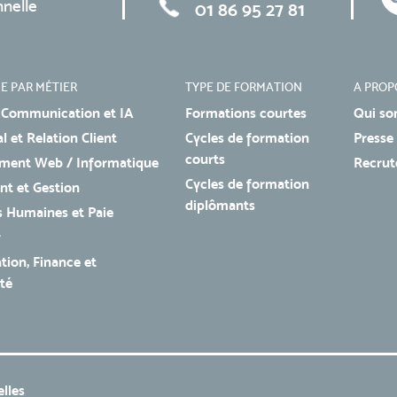
nnelle
01 86 95 27 81
E PAR MÉTIER
TYPE DE FORMATION
A PROP
 Communication et IA
Formations courtes
Qui so
 et Relation Client
Cycles de formation
Presse
courts
ment Web / Informatique
Recru
Cycles de formation
t et Gestion
diplômants
 Humaines et Paie
r
tion, Finance et
té
lles