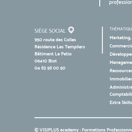
professio
THÉMATIQU
SIÈGE SOCIAL
Marketing,
950 route des Colles
Commercial
Résidence Les Templiers
Bâtiment Le Patio
Développe
06410 Biot
Managemen
04 83 58 00 50
Ressources
Immobilie
Administra
Comptabili
Extra Skills
© VISIPLUS academy : Formations Professionne