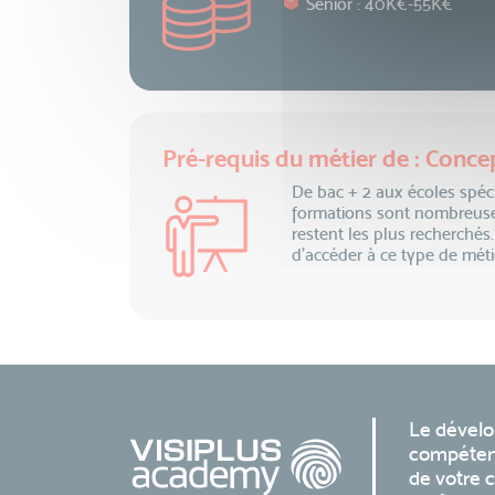
Senior : 40K€-55K€
Pré-requis du métier de : Conc
De bac + 2 aux écoles spéci
formations sont nombreuses.
restent les plus recherché
d’accéder à ce type de mét
Le dével
compéten
de votre c