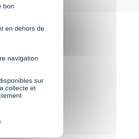
e bon
net en dehors de
re navigation
 disponibles sur
a collecte et
ectement
é