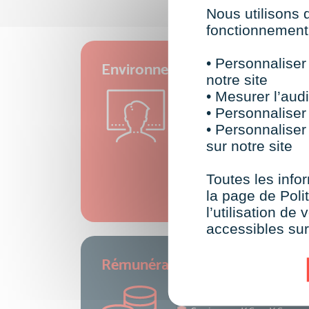
Nous utilisons 
fonctionnement 
• Personnaliser
Environnement du métier de : 
notre site
Rattachement hiérarchique
• Mesurer l’audi
Chef de projet Web
• Personnaliser
Interlocuteurs de travail :
• Personnaliser
Chef de projet
sur notre site
Ergonomes web
Commerciaux
Toutes les infor
Directeur artistique
la page de Polit
l’utilisation d
accessibles su
Rémunération du métier de : C
Junior : 25K€-34K€
Confirmé : 34K€-40K€