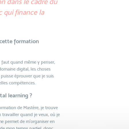
ion dans le cadre du
qui finance la
 cette formation
il faut quand même y penser,
domaine digital, les choses
 puisse éprouver que je suis
elles compétences.
al learning ?
 formation de Mastère, je trouve
x travailler quand je veux, où je
a me permet de m’organiser en
 de mon temps partiel, donc