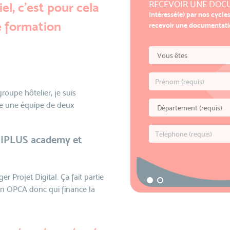
RECEVOIR UNE DOC
el, c'est pour cela
Intéressé(e) par nos cycle
ne formation
recevoir une documentatio
roupe hôtelier, je suis
ère une équipe de deux
ISIPLUS academy et
r Projet Digital. Ça fait partie
on OPCA donc qui finance la