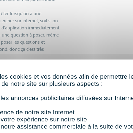
rrêter lorsqu’on a une
rcher sur internet, soit si on
es d’application immédiatement.
 a une question à poser, même
 poser les questions et
nd, donc ça c’est très
modules, donc j’en fais trois,
des cookies et vos données afin de permettre l
de notre site sur plusieurs aspects :
s également 3 modules en
 les annonces publicitaires diffusées sur Inter
S de rajouter
ence de notre site Internet
 votre expérience sur notre site
fais trois, en
 notre assistance commerciale à la suite de vot