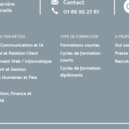
Contact
arrière
nnelle
01 86 95 27 81
E PAR MÉTIER
TYPE DE FORMATION
A PROP
 Communication et IA
Formations courtes
Qui so
 et Relation Client
Cycles de formation
Presse
courts
ment Web / Informatique
Recru
Cycles de formation
t et Gestion
diplômants
 Humaines et Paie
r
tion, Finance et
té