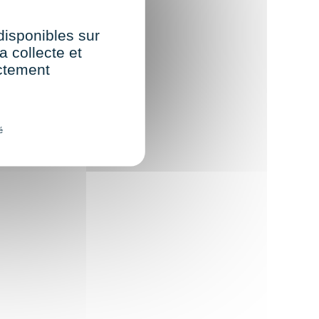
 disponibles sur
a collecte et
ectement
é