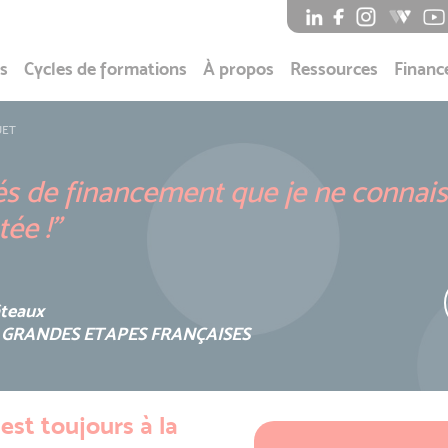
s
Cycles de formations
À propos
Ressources
Financ
UET
ités de financement que je ne connais
ée !”
âteaux
GRANDES ETAPES FRANÇAISES
est toujours à la