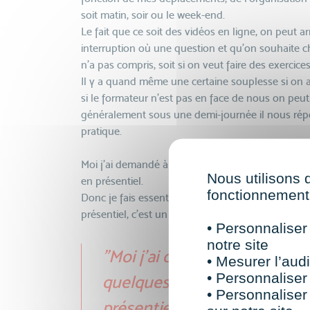
soit matin, soir ou le week-end.
Le fait que ce soit des vidéos en ligne, on peut a
interruption où une question et qu’on souhaite che
n’a pas compris, soit si on veut faire des exercic
Il y a quand même une certaine souplesse si on
si le formateur n’est pas en face de nous on peut
généralement sous une demi-journée il nous répo
pratique.
Moi j’ai demandé à VISIPLUS de rajouter quelques 
Nous utilisons 
en présentiel.
fonctionnement 
Donc je fais essentiellement de l’e-learning mai
présentiel, c’est un bon mix qui me va très bien !
• Personnaliser
notre site
"Moi j’ai demandé à VISIPLU
• Mesurer l’audi
• Personnaliser
quelques modules, donc j’en 
• Personnaliser
présentiel."