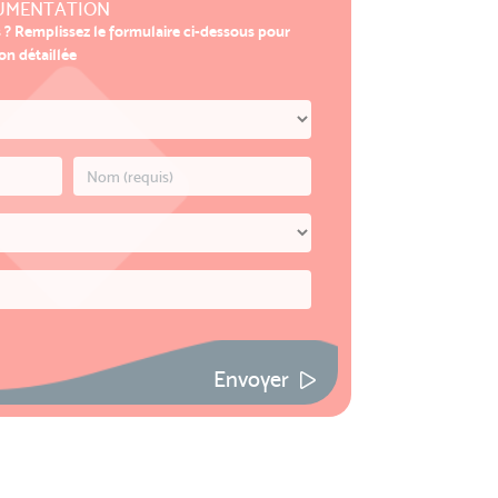
UMENTATION
s ? Remplissez le formulaire ci-dessous pour
n détaillée
Envoyer