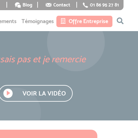
Blog
Contact
01 86 95 27 81
ements
Témoignages
Offre Entreprise
sais pas et je remercie
VOIR LA VIDÉO