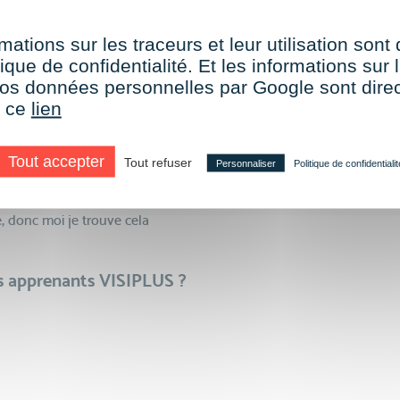
mations sur les traceurs et leur utilisation sont
’e-learning ?
ique de confidentialité. Et les informations sur l
e vos données personnelles par Google sont dir
n digital learning, donc avant
r ce
lien
n pas réticente mais j’avais des
d’avoir une interactivité et je
Tout accepter
Tout refuser
Personnaliser
Politique de confidentialit
 sont communiquées en même
 notes directement attachées
, donc moi je trouve cela
rs apprenants VISIPLUS ?