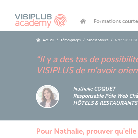
Formations courte
Accueil
Témoignages
Sucess Stories
Nathalie
COQ
“Il y a des tas de possibil
VISIPLUS de m’avoir orient
Nathalie
COQUET
Responsable Pôle Web Ch
HÔTELS & RESTAURANTS 
Pour Nathalie, prouver qu'elle 