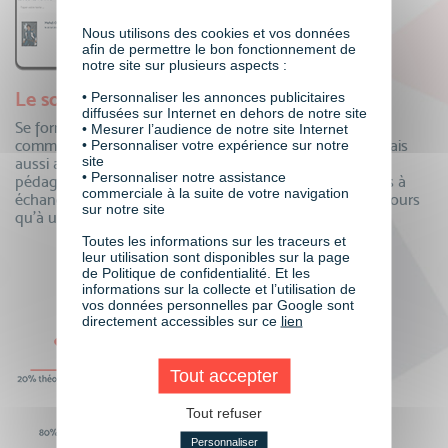
Nous utilisons des cookies et vos données
afin de permettre le bon fonctionnement de
notre site sur plusieurs aspects :
Le soutien de toute une communauté
• Personnaliser les annonces publicitaires
diffusées sur Internet en dehors de notre site
Se former à distance oui, mais auprès de toute une
• Mesurer l’audience de notre site Internet
communauté ! Echangez au quotidien avec vos pairs, mais
• Personnaliser votre expérience sur notre
site
aussi avec vos formateurs et toute notre équipe
• Personnaliser notre assistance
pédagogique. Questions, partage de connaissances, tips à
commerciale à la suite de votre navigation
échanger…la communauté VISIPLUS academy n’est toujours
sur notre site
qu’à un clic pour partager !
Toutes les informations sur les traceurs et
leur utilisation sont disponibles sur la page
de Politique de confidentialité. Et les
informations sur la collecte et l’utilisation de
vos données personnelles par Google sont
directement accessibles sur ce
lien
Tout accepter
Tout refuser
Personnaliser