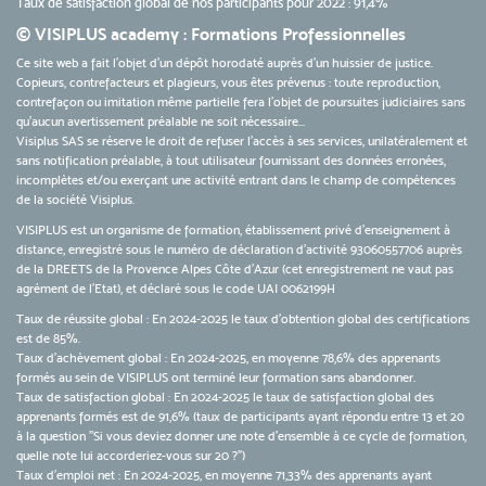
Taux de satisfaction global de nos participants pour 2022 : 91,4%
© VISIPLUS academy : Formations Professionnelles
Ce site web a fait l'objet d'un dépôt horodaté auprès d'un huissier de justice.
Copieurs, contrefacteurs et plagieurs, vous êtes prévenus : toute reproduction,
contrefaçon ou imitation même partielle fera l'objet de poursuites judiciaires sans
qu’aucun avertissement préalable ne soit nécessaire...
Visiplus SAS se réserve le droit de refuser l'accès à ses services, unilatéralement et
sans notification préalable, à tout utilisateur fournissant des données erronées,
incomplètes et/ou exerçant une activité entrant dans le champ de compétences
de la société Visiplus.
VISIPLUS est un organisme de formation, établissement privé d’enseignement à
distance, enregistré sous le numéro de déclaration d’activité 93060557706 auprès
de la DREETS de la Provence Alpes Côte d’Azur (cet enregistrement ne vaut pas
agrément de l’Etat), et déclaré sous le code UAI 0062199H
Taux de réussite global : En 2024-2025 le taux d'obtention global des certifications
est de 85%.
Taux d’achèvement global : En 2024-2025, en moyenne 78,6% des apprenants
formés au sein de VISIPLUS ont terminé leur formation sans abandonner.
Taux de satisfaction global : En 2024-2025 le taux de satisfaction global des
apprenants formés est de 91,6% (taux de participants ayant répondu entre 13 et 20
à la question "Si vous deviez donner une note d’ensemble à ce cycle de formation,
quelle note lui accorderiez-vous sur 20 ?")
Taux d’emploi net : En 2024-2025, en moyenne 71,33% des apprenants ayant