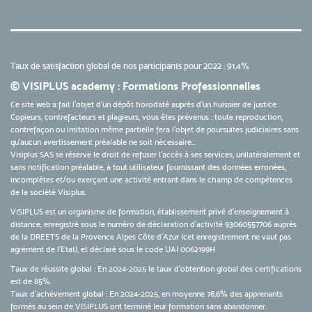
Taux de satisfaction global de nos participants pour 2022 : 91,4%
© VISIPLUS academy : Formations Professionnelles
Ce site web a fait l'objet d'un dépôt horodaté auprès d'un huissier de justice.
Copieurs, contrefacteurs et plagieurs, vous êtes prévenus : toute reproduction,
contrefaçon ou imitation même partielle fera l'objet de poursuites judiciaires sans
qu’aucun avertissement préalable ne soit nécessaire...
Visiplus SAS se réserve le droit de refuser l'accès à ses services, unilatéralement et
sans notification préalable, à tout utilisateur fournissant des données erronées,
incomplètes et/ou exerçant une activité entrant dans le champ de compétences
de la société Visiplus.
VISIPLUS est un organisme de formation, établissement privé d’enseignement à
distance, enregistré sous le numéro de déclaration d’activité 93060557706 auprès
de la DREETS de la Provence Alpes Côte d’Azur (cet enregistrement ne vaut pas
agrément de l’Etat), et déclaré sous le code UAI 0062199H
Taux de réussite global : En 2024-2025 le taux d'obtention global des certifications
est de 85%.
Taux d’achèvement global : En 2024-2025, en moyenne 78,6% des apprenants
formés au sein de VISIPLUS ont terminé leur formation sans abandonner.