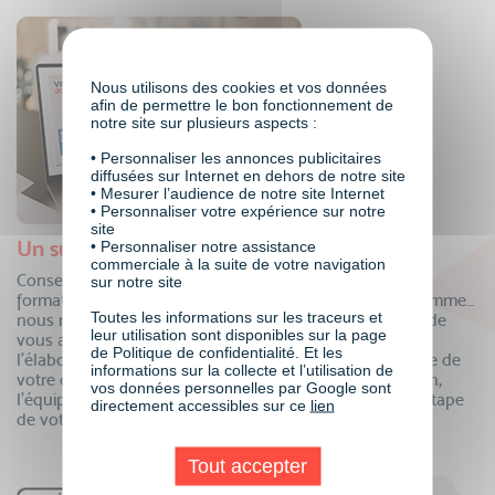
Nous utilisons des cookies et vos données
afin de permettre le bon fonctionnement de
notre site sur plusieurs aspects :
• Personnaliser les annonces publicitaires
diffusées sur Internet en dehors de notre site
• Mesurer l’audience de notre site Internet
• Personnaliser votre expérience sur notre
site
Un suivi personnalisé
• Personnaliser notre assistance
commerciale à la suite de votre navigation
Conseillers formation, coordinateurs pédagogiques,
sur notre site
formateurs, mentors individuels, responsable de programme…
Toutes les informations sur les traceurs et
nous mettons à votre disposition tous nos experts afin de
leur utilisation sont disponibles sur la page
vous accompagner dans votre projet de formation ! De
de Politique de confidentialité. Et les
l’élaboration de votre dossier de financement à la remise de
informations sur la collecte et l’utilisation de
votre certificat, en passant par le suivi de votre formation,
vos données personnelles par Google sont
l’équipe VISIPLUS academy est là pour vous à chaque étape
directement accessibles sur ce
lien
de votre parcours.
Tout accepter