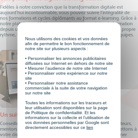
Fidèles à notre conviction que la transformation digitale est
aujourd’hui incontournable, vous pouvez suivre l’intégralité de
nos formations et cycles diplômants au format e-learning. Grâce à
notre plateforme dédiée, vous suivez vos modules de formation
depuis un appareil connecté où que vous soyez et à votre propre
rythme, tout en bénéficiant du suivi individualisé de nos équipes.
Nous utilisons des cookies et vos données
afin de permettre le bon fonctionnement de
notre site sur plusieurs aspects :
• Personnaliser les annonces publicitaires
diffusées sur Internet en dehors de notre site
• Mesurer l’audience de notre site Internet
• Personnaliser votre expérience sur notre
site
• Personnaliser notre assistance
commerciale à la suite de votre navigation
sur notre site
Toutes les informations sur les traceurs et
leur utilisation sont disponibles sur la page
de Politique de confidentialité. Et les
Un suivi personnalisé
informations sur la collecte et l’utilisation de
vos données personnelles par Google sont
Conseillers formation, coordinateurs pédagogiques, formateurs,
directement accessibles sur ce
lien
mentors individuels, responsable de programme… nous mettons à
votre disposition tous nos experts afin de vous accompagner