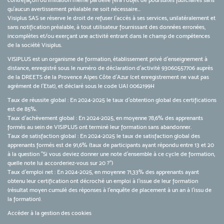
contrefaçon ou imitation même partielle fera l'objet de poursuites judiciaires sans
qu’aucun avertissement préalable ne soit nécessaire...
Visiplus SAS se réserve le droit de refuser l'accès à ses services, unilatéralement et
sans notification préalable, à tout utilisateur fournissant des données erronées,
incomplètes et/ou exerçant une activité entrant dans le champ de compétences
de la société Visiplus.
VISIPLUS est un organisme de formation, établissement privé d’enseignement à
distance, enregistré sous le numéro de déclaration d’activité 93060557706 auprès
de la DREETS de la Provence Alpes Côte d’Azur (cet enregistrement ne vaut pas
agrément de l’Etat), et déclaré sous le code UAI 0062199H
Taux de réussite global : En 2024-2025 le taux d'obtention global des certifications
est de 85%.
Taux d’achèvement global : En 2024-2025, en moyenne 78,6% des apprenants
formés au sein de VISIPLUS ont terminé leur formation sans abandonner.
Taux de satisfaction global : En 2024-2025 le taux de satisfaction global des
apprenants formés est de 91,6% (taux de participants ayant répondu entre 13 et 20
à la question "Si vous deviez donner une note d’ensemble à ce cycle de formation,
quelle note lui accorderiez-vous sur 20 ?")
Taux d’emploi net : En 2024-2025, en moyenne 71,33% des apprenants ayant
obtenu leur certification ont décroché un emploi à l'issue de leur formation
(résultat moyen cumulé des réponses à l'enquête de placement à un an à l'issu de
la formation).
Accéder à la gestion des cookies