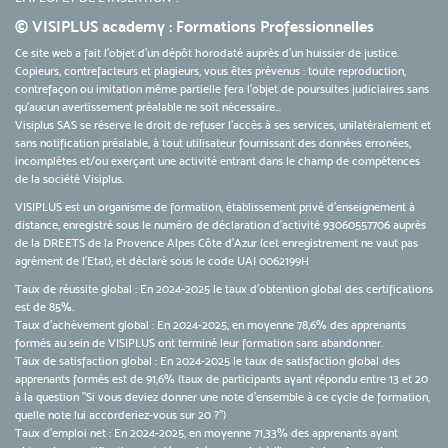
© VISIPLUS academy : Formations Professionnelles
Ce site web a fait l'objet d'un dépôt horodaté auprès d'un huissier de justice.
Copieurs, contrefacteurs et plagieurs, vous êtes prévenus : toute reproduction,
contrefaçon ou imitation même partielle fera l'objet de poursuites judiciaires sans
qu’aucun avertissement préalable ne soit nécessaire...
Visiplus SAS se réserve le droit de refuser l'accès à ses services, unilatéralement et
sans notification préalable, à tout utilisateur fournissant des données erronées,
incomplètes et/ou exerçant une activité entrant dans le champ de compétences
de la société Visiplus.
VISIPLUS est un organisme de formation, établissement privé d’enseignement à
distance, enregistré sous le numéro de déclaration d’activité 93060557706 auprès
de la DREETS de la Provence Alpes Côte d’Azur (cet enregistrement ne vaut pas
agrément de l’Etat), et déclaré sous le code UAI 0062199H
Taux de réussite global : En 2024-2025 le taux d'obtention global des certifications
est de 85%.
Taux d’achèvement global : En 2024-2025, en moyenne 78,6% des apprenants
formés au sein de VISIPLUS ont terminé leur formation sans abandonner.
Taux de satisfaction global : En 2024-2025 le taux de satisfaction global des
apprenants formés est de 91,6% (taux de participants ayant répondu entre 13 et 20
à la question "Si vous deviez donner une note d’ensemble à ce cycle de formation,
quelle note lui accorderiez-vous sur 20 ?")
Taux d’emploi net : En 2024-2025, en moyenne 71,33% des apprenants ayant