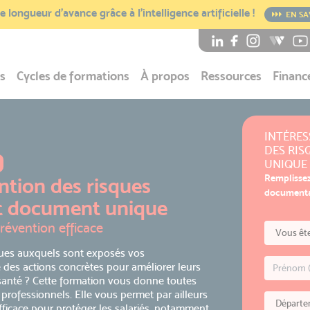
 longueur d’avance grâce à l’intelligence artificielle !
EN SA
s
Cycles de formations
À propos
Ressources
Financ
INTÉRES
DES RIS
UNIQUE 
Remplissez
tion des risques
documentat
et document unique
révention efficace
ques auxquels sont exposés vos
 des actions concrètes pour améliorer leurs
ur santé ? Cette formation vous donne toutes
professionnels. Elle vous permet par ailleurs
fficace pour protéger les salariés, notamment