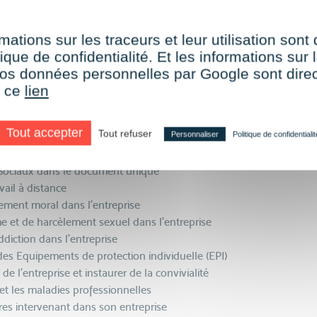
ention dans l’entreprise
incendie
 chimique
mations sur les traceurs et leur utilisation sont
outier
ique de confidentialité. Et les informations sur l
es de chute de hauteur
e vos données personnelles par Google sont dir
s liés au bruit et les nuisances sonores
r ce
lien
liés au travail sur écran et à l'éclairage
ues de Troubles musculo-squelettiques (TMS)
Tout accepter
Tout refuser
Personnaliser
Politique de confidentialit
ciaux (RPS) dans l’entreprise et leurs
o-Sociaux dans le document unique
avail à distance
lement moral dans l’entreprise
sme et de harcèlement sexuel dans l’entreprise
ddiction dans l’entreprise
des Equipements de protection individuelle (EPI)
e l’entreprise et instaurer de la convivialité
l et les maladies professionnelles
ures intervenant dans son entreprise