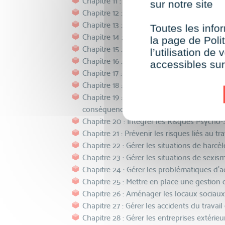
Chapitre 11 : Déployer des mesures de prév
sur notre site
Chapitre 12 : Evaluer et prévenir le risque 
Chapitre 13 : Evaluer et prévenir le risque
Toutes les infor
Chapitre 14 : Evaluer et prévenir le risque r
la page de Polit
Chapitre 15 : Evaluer et prévenir les risqu
l’utilisation d
Chapitre 16 : Evaluer et prévenir les risque
accessibles su
Chapitre 17 : Evaluer et prévenir les risques 
Chapitre 18 : Evaluer et prévenir les risq
Chapitre 19 : Repérer les Risques Psycho-so
conséquences sur la santé
Chapitre 20 : Intégrer les Risques Psych
Chapitre 21 : Prévenir les risques liés au tr
Chapitre 22 : Gérer les situations de harcè
Chapitre 23 : Gérer les situations de sexi
Chapitre 24 : Gérer les problématiques d’a
Chapitre 25 : Mettre en place une gestion 
Chapitre 26 : Aménager les locaux sociaux d
Chapitre 27 : Gérer les accidents du travai
Chapitre 28 : Gérer les entreprises extérie