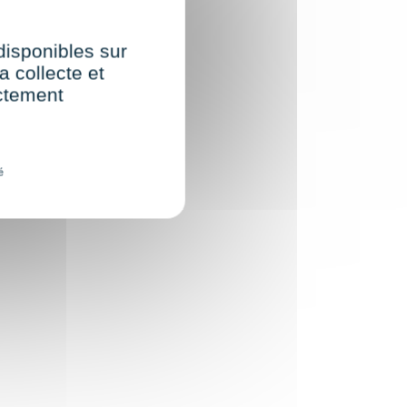
 disponibles sur
a collecte et
ectement
é