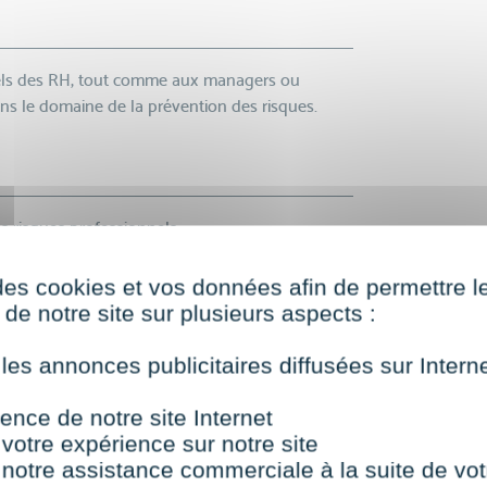
nnels des RH, tout comme aux managers ou
s le domaine de la prévention des risques.
es risques professionnels
évention
ementaires en matière d’hygiène et sécurité
des cookies et vos données afin de permettre l
es risques
de notre site sur plusieurs aspects :
ocial et Economique (CSE)
tion et de Santé au Travail (SPST)
 les annonces publicitaires diffusées sur Inter
hygiène et de sécurité dans la fonction publique
s en matière de prévention
ence de notre site Internet
ntreprise
 votre expérience sur notre site
et s’inspirer des modèles existants
 notre assistance commerciale à la suite de vot