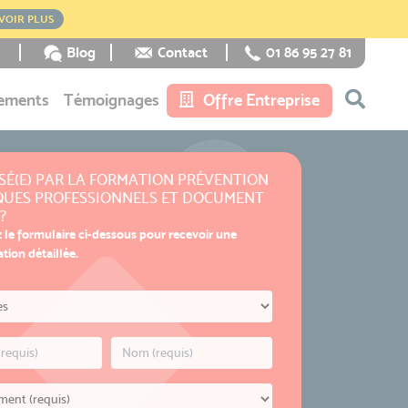
VOIR PLUS
Blog
Contact
01 86 95 27 81
ements
Témoignages
Offre Entreprise
SÉ(E) PAR LA FORMATION PRÉVENTION
QUES PROFESSIONNELS ET DOCUMENT
?
 le formulaire ci-dessous pour recevoir une
ion détaillée.