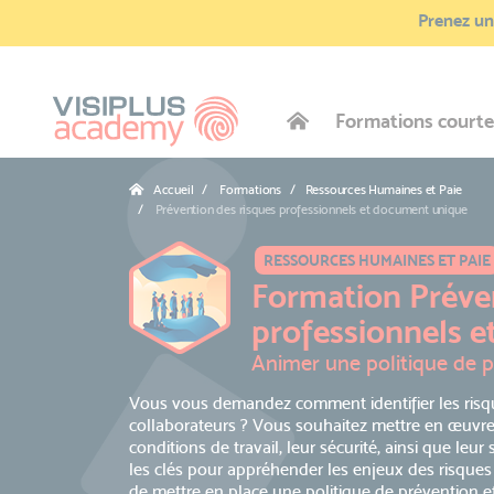
Prenez une
Formations courte
Accueil
Formations / Ressources Humaines et Paie
Prévention des risques professionnels et document unique
RESSOURCES HUMAINES ET PAIE
Formation Préven
professionnels 
Animer une politique de p
Vous vous demandez comment identifier les ris
collaborateurs ? Vous souhaitez mettre en œuvre
conditions de travail, leur sécurité, ainsi que le
les clés pour appréhender les enjeux des risques 
de mettre en place une politique de prévention e