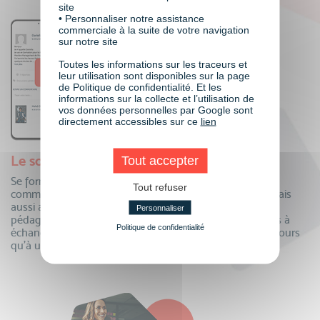
site
• Personnaliser notre assistance
commerciale à la suite de votre navigation
sur notre site
Toutes les informations sur les traceurs et
leur utilisation sont disponibles sur la page
de Politique de confidentialité. Et les
informations sur la collecte et l’utilisation de
vos données personnelles par Google sont
directement accessibles sur ce
lien
Le soutien de toute une communauté
Tout accepter
Se former à distance oui, mais auprès de toute une
Tout refuser
communauté ! Echangez au quotidien avec vos pairs, mais
aussi avec vos formateurs et toute notre équipe
Personnaliser
pédagogique. Questions, partage de connaissances, tips à
Politique de confidentialité
échanger…la communauté VISIPLUS academy n’est toujours
qu’à un clic pour partager !