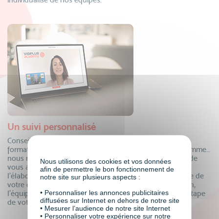
Un suivi personnalisé
Conseillers formation, coordinateurs pédagogiques,
formateurs, mentors individuels, responsable de programme…
nous mettons à votre disposition tous nos experts afin de
Nous utilisons des cookies et vos données
vous accompagner dans votre projet de formation ! De
afin de permettre le bon fonctionnement de
l’élaboration de votre dossier de financement à la remise de
notre site sur plusieurs aspects :
votre certificat, en passant par le suivi de votre formation,
• Personnaliser les annonces publicitaires
l’équipe VISIPLUS academy est là pour vous à chaque étape
diffusées sur Internet en dehors de notre site
de votre parcours.
• Mesurer l’audience de notre site Internet
• Personnaliser votre expérience sur notre