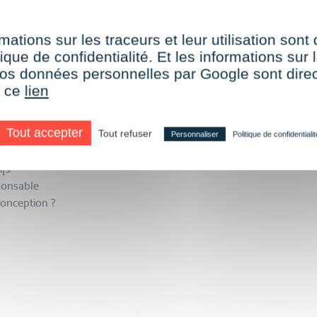
mations sur les traceurs et leur utilisation sont
ique de confidentialité. Et les informations sur l
e vos données personnelles par Google sont dir
r ce
lien
ation
ponsable
Tout accepter
Tout refuser
Personnaliser
Politique de confidentialit
oopération
ifs
ponsable
onception ?