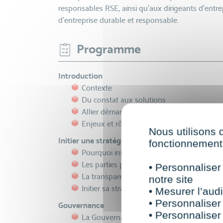
responsables RSE, ainsi qu'aux dirigeants d'entr
d'entreprise durable et responsable.
Programme
Introduction
Contexte
Du constat aux solutions
Allier démarche RSE et stratégie Marketin
Enjeux et rôle de la communication respo
Nous utilisons 
Initier une stratégie RSE
fonctionnement 
Pourquoi initier sa stratégie RSE ?
Les parties prenantes
• Personnaliser
La transparence
notre site
Initier sa stratégie RSE : du diagnostic à l'
• Mesurer l’audi
• Personnaliser
Gouvernance
• Personnaliser
La Gouvernance RSE