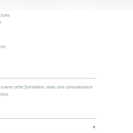
ecrues
r
ces
 suivre cette formation, mais une connaissance
plus.
▼