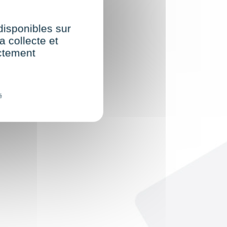
 disponibles sur
a collecte et
ectement
é