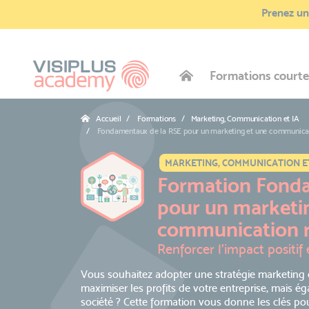
Prenez une
Formations courte
Accueil
Formations / Marketing, Communication et IA
Fondamentaux de la RSE pour un marketing et une communica
MARKETING, COMMUNICATION ET
Formation Fonda
pour un marketi
communication 
Renforcer l’impact positif
Vous souhaitez adopter une stratégie marketing
maximiser les profits de votre entreprise, mais é
société ? Cette formation vous donne les clés po