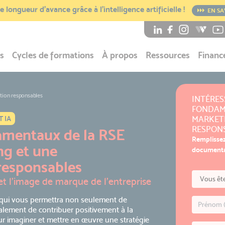
 longueur d’avance grâce à l’intelligence artificielle !
EN SA
s
Cycles de formations
À propos
Ressources
Financ
tion responsables
INTÉRES
FONDAM
MARKET
 IA
RESPONS
mentaux de la RSE
Remplissez
ng et une
documentat
responsables
 et l’image de marque de l’entreprise
 qui vous permettra non seulement de
galement de contribuer positivement à la
ur imaginer et mettre en œuvre une stratégie