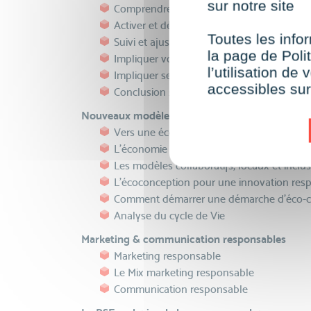
sur notre site
Comprendre et s'inspirer
Activer et déployer sa gouvernance
Toutes les infor
Suivi et ajustement de la gouvernance
la page de Polit
Impliquer vos collaborateurs
l’utilisation d
Impliquer ses Parties Prenantes externes
accessibles su
Conclusion : les impacts sur votre organis
Nouveaux modèles d'affaires et innovation res
Vers une économie circulaire
L'économie de la fonctionnalité et de la c
Les modèles collaboratifs, locaux et inclus
L'écoconception pour une innovation res
Comment démarrer une démarche d'éco-c
Analyse du cycle de Vie
Marketing & communication responsables
Marketing responsable
Le Mix marketing responsable
Communication responsable