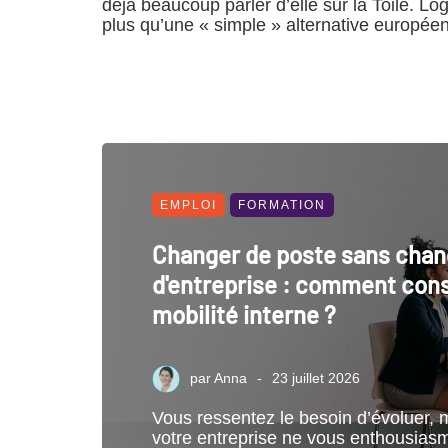
déjà beaucoup parler d’elle sur la Toile. Logi
plus qu’une « simple » alternative européen
EMPLOI
FORMATION
Changer de poste sans chan
d'entreprise : comment cons
mobilité interne ?
par
Anna
23 juillet 2026
Vous ressentez le besoin d’évoluer, m
votre entreprise ne vous enthousias