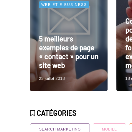
WEB ET E-BUSINESS
Co
po
5 meilleurs
d
exemples de page
fo
« contact » pour un
ex
site web
mo
23 juillet 2018
18 
CATÉGORIES
SEARCH MARKETING
MOBILE