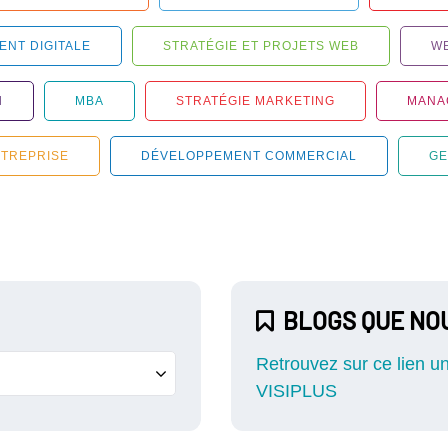
ENT DIGITALE
STRATÉGIE ET PROJETS WEB
W
N
MBA
STRATÉGIE MARKETING
MANA
NTREPRISE
DÉVELOPPEMENT COMMERCIAL
GE
BLOGS QUE N
Retrouvez sur ce lien u
VISIPLUS