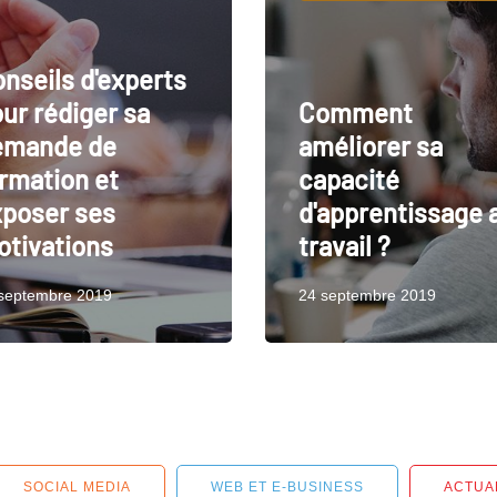
nseils d'experts
ur rédiger sa
Comment
emande de
améliorer sa
rmation et
capacité
poser ses
d'apprentissage 
tivations
travail ?
septembre 2019
24 septembre 2019
SOCIAL MEDIA
WEB ET E-BUSINESS
ACTUA