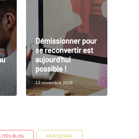
Démissionner pour
se reconvertir est
au
aujourd'hui
possible !
13 novembre 2019
LITÉS BLOG
WEB DESIGN