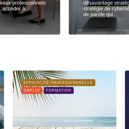
breux professionnels
désavantage stratégi
, accéder à
stratégie de cybers
de parole qui…
EFFICACITÉ PROFESSIONNELLE
EMPLOI
FORMATION