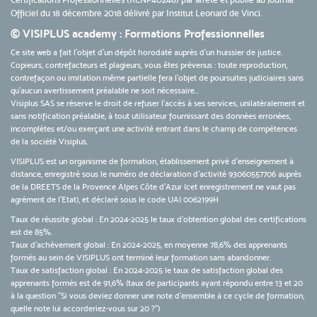
Officiel du 18 décembre 2018 délivré par Institut Leonard de Vinci.
© VISIPLUS academy : Formations Professionnelles
Ce site web a fait l'objet d'un dépôt horodaté auprès d'un huissier de justice.
Copieurs, contrefacteurs et plagieurs, vous êtes prévenus : toute reproduction,
contrefaçon ou imitation même partielle fera l'objet de poursuites judiciaires sans
qu’aucun avertissement préalable ne soit nécessaire...
Visiplus SAS se réserve le droit de refuser l'accès à ses services, unilatéralement et
sans notification préalable, à tout utilisateur fournissant des données erronées,
incomplètes et/ou exerçant une activité entrant dans le champ de compétences
de la société Visiplus.
VISIPLUS est un organisme de formation, établissement privé d’enseignement à
distance, enregistré sous le numéro de déclaration d’activité 93060557706 auprès
de la DREETS de la Provence Alpes Côte d’Azur (cet enregistrement ne vaut pas
agrément de l’Etat), et déclaré sous le code UAI 0062199H
Taux de réussite global : En 2024-2025 le taux d'obtention global des certifications
est de 85%.
Taux d’achèvement global : En 2024-2025, en moyenne 78,6% des apprenants
formés au sein de VISIPLUS ont terminé leur formation sans abandonner.
Taux de satisfaction global : En 2024-2025 le taux de satisfaction global des
apprenants formés est de 91,6% (taux de participants ayant répondu entre 13 et 20
à la question "Si vous deviez donner une note d’ensemble à ce cycle de formation,
quelle note lui accorderiez-vous sur 20 ?")