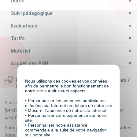
Durée
▼
Suivi pédagogique
▼
Evaluations
▼
Tarifs
▼
Matériel
▼
Accueil des PSH
▼
Financer sa formation en Développement Web /
Nous utilisons des cookies et vos données
Informatique
afin de permettre le bon fonctionnement de
notre site sur plusieurs aspects :
• Personnaliser les annonces publicitaires
Plusieurs
dispositifs de financement
sont possibles en
diffusées sur Internet en dehors de notre site
fonction de votre statut professionnel et peuvent financer
• Mesurer l’audience de notre site Internet
• Personnaliser votre expérience sur notre
jusqu’à 100% votre formation.
site
• Personnaliser notre assistance
Pour plus de renseignements, nous vous invitons à consulter
commerciale à la suite de votre navigation
notre
guide du financement
et à
contacter nos
sur notre site