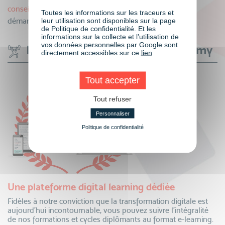
conseillers
pour vous accompagner pas à pas dans vos
Toutes les informations sur les traceurs et
démarches.
leur utilisation sont disponibles sur la page
de Politique de confidentialité. Et les
informations sur la collecte et l’utilisation de
vos données personnelles par Google sont
Les avantages VISIPLUS academy
directement accessibles sur ce
lien
Tout accepter
Tout refuser
Personnaliser
Politique de confidentialité
Une plateforme digital learning dédiée
Fidèles à notre conviction que la transformation digitale est
aujourd’hui incontournable, vous pouvez suivre l’intégralité
de nos formations et cycles diplômants au format e-learning.