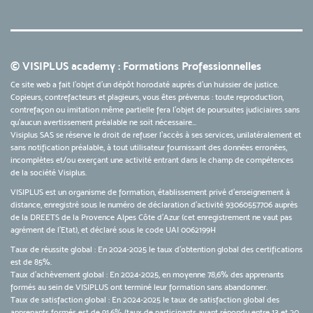
© VISIPLUS academy : Formations Professionnelles
Ce site web a fait l'objet d'un dépôt horodaté auprès d'un huissier de justice.
Copieurs, contrefacteurs et plagieurs, vous êtes prévenus : toute reproduction,
contrefaçon ou imitation même partielle fera l'objet de poursuites judiciaires sans
qu’aucun avertissement préalable ne soit nécessaire...
Visiplus SAS se réserve le droit de refuser l'accès à ses services, unilatéralement et
sans notification préalable, à tout utilisateur fournissant des données erronées,
incomplètes et/ou exerçant une activité entrant dans le champ de compétences
de la société Visiplus.
VISIPLUS est un organisme de formation, établissement privé d’enseignement à
distance, enregistré sous le numéro de déclaration d’activité 93060557706 auprès
de la DREETS de la Provence Alpes Côte d’Azur (cet enregistrement ne vaut pas
agrément de l’Etat), et déclaré sous le code UAI 0062199H
Taux de réussite global : En 2024-2025 le taux d'obtention global des certifications
est de 85%.
Taux d’achèvement global : En 2024-2025, en moyenne 78,6% des apprenants
formés au sein de VISIPLUS ont terminé leur formation sans abandonner.
Taux de satisfaction global : En 2024-2025 le taux de satisfaction global des
apprenants formés est de 91,6% (taux de participants ayant répondu entre 13 et 20