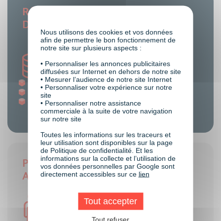
Rémunération du métier de :
Directeur Artistique web
Nous utilisons des cookies et vos données
afin de permettre le bon fonctionnement de
notre site sur plusieurs aspects :
• Personnaliser les annonces publicitaires
diffusées sur Internet en dehors de notre site
• Mesurer l’audience de notre site Internet
Junior : 25K€-45K€
• Personnaliser votre expérience sur notre
Confirmé : 45K€-65K€
site
Senior : 65K€-75K€
• Personnaliser notre assistance
commerciale à la suite de votre navigation
sur notre site
Toutes les informations sur les traceurs et
leur utilisation sont disponibles sur la page
de Politique de confidentialité. Et les
informations sur la collecte et l’utilisation de
Pré-requis du métier de : Directeur
vos données personnelles par Google sont
Artistique web
directement accessibles sur ce
lien
Tout accepter
Tout refuser