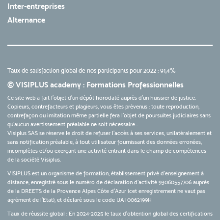
Inter-entreprises
Alternance
Taux de satisfaction global de nos participants pour 2022 : 91,4%
© VISIPLUS academy : Formations Professionnelles
Ce site web a fait l'objet d'un dépôt horodaté auprès d'un huissier de justice.
Copieurs, contrefacteurs et plagieurs, vous êtes prévenus : toute reproduction,
contrefaçon ou imitation même partielle fera l'objet de poursuites judiciaires sans
qu’aucun avertissement préalable ne soit nécessaire...
Visiplus SAS se réserve le droit de refuser l'accès à ses services, unilatéralement et
sans notification préalable, à tout utilisateur fournissant des données erronées,
incomplètes et/ou exerçant une activité entrant dans le champ de compétences
de la société Visiplus.
VISIPLUS est un organisme de formation, établissement privé d’enseignement à
distance, enregistré sous le numéro de déclaration d’activité 93060557706 auprès
de la DREETS de la Provence Alpes Côte d’Azur (cet enregistrement ne vaut pas
agrément de l’Etat), et déclaré sous le code UAI 0062199H
Taux de réussite global : En 2024-2025 le taux d'obtention global des certifications