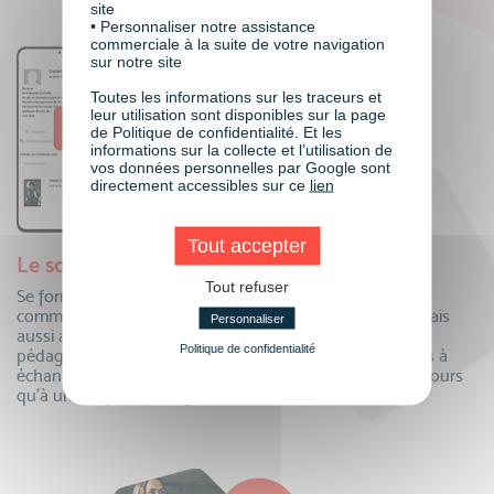
site
• Personnaliser notre assistance
commerciale à la suite de votre navigation
sur notre site
Toutes les informations sur les traceurs et
leur utilisation sont disponibles sur la page
de Politique de confidentialité. Et les
informations sur la collecte et l’utilisation de
vos données personnelles par Google sont
directement accessibles sur ce
lien
Tout accepter
Le soutien de toute une communauté
Tout refuser
Se former à distance oui, mais auprès de toute une
communauté ! Echangez au quotidien avec vos pairs, mais
Personnaliser
aussi avec vos formateurs et toute notre équipe
Politique de confidentialité
pédagogique. Questions, partage de connaissances, tips à
échanger…la communauté VISIPLUS academy n’est toujours
qu’à un clic pour partager !