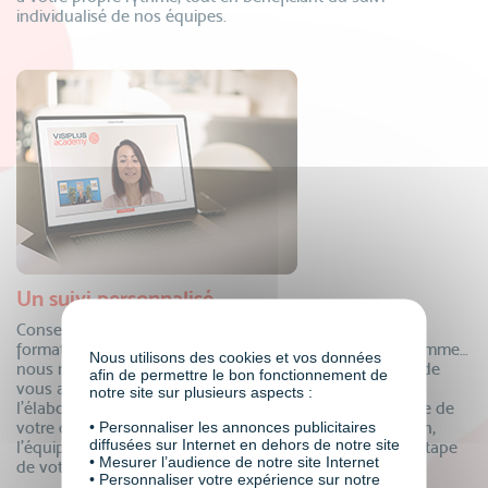
individualisé de nos équipes.
Un suivi personnalisé
Conseillers formation, coordinateurs pédagogiques,
formateurs, mentors individuels, responsable de programme…
Nous utilisons des cookies et vos données
nous mettons à votre disposition tous nos experts afin de
afin de permettre le bon fonctionnement de
vous accompagner dans votre projet de formation ! De
notre site sur plusieurs aspects :
l’élaboration de votre dossier de financement à la remise de
votre certificat, en passant par le suivi de votre formation,
• Personnaliser les annonces publicitaires
diffusées sur Internet en dehors de notre site
l’équipe VISIPLUS academy est là pour vous à chaque étape
• Mesurer l’audience de notre site Internet
de votre parcours.
• Personnaliser votre expérience sur notre