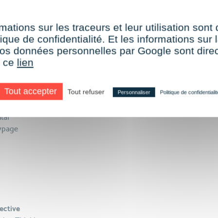
ées
torming
mations sur les traceurs et leur utilisation sont
ique de confidentialité. Et les informations sur l
e vos données personnelles par Google sont dir
r ce
lien
utils de convergence
Tout accepter
Tout refuser
totypage
Personnaliser
Politique de confidentialit
tal
typage
lective