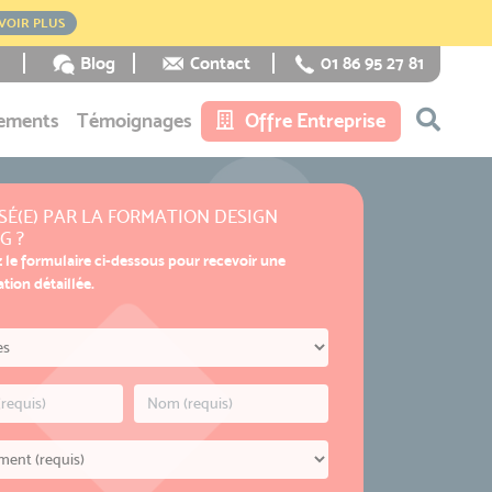
VOIR PLUS
Blog
Contact
01 86 95 27 81
ements
Témoignages
Offre Entreprise
SÉ(E) PAR LA FORMATION DESIGN
G ?
 le formulaire ci-dessous pour recevoir une
ion détaillée.