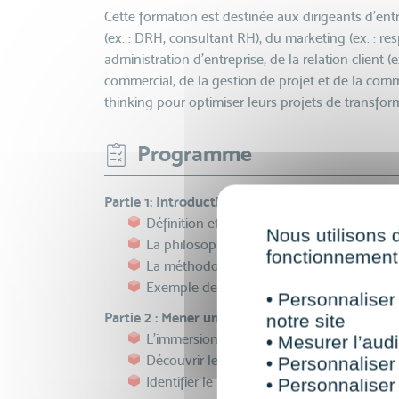
Cette formation est destinée aux dirigeants d’ent
(ex. : DRH, consultant RH), du marketing (ex. : r
administration d’entreprise, de la relation client (e
commercial, de la gestion de projet et de la comm
thinking pour optimiser leurs projets de transfor
Programme
Partie 1: Introduction au design thinking
Définition et origines du Design Thinking
Nous utilisons 
La philosophie et l'approche Design Thin
fonctionnement 
La méthodologie en 5 étapes
Exemple de cas d'usage
• Personnaliser
Partie 2 : Mener une recherche utilisateur
notre site
L'immersion - comment mener des intervie
• Mesurer l’audi
Découvrir les outils de l'immersion
• Personnaliser
Identifier le problème ultime
• Personnaliser