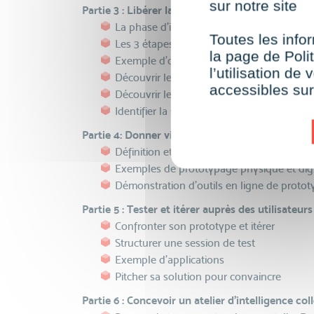
sur notre site
Partie 3 : Libérer la créativité et générer des id
La phase d'idéation et le cadre du brains
Toutes les infor
Les 3 étapes de la créativité
la page de Polit
Exemple d'outils pour briser la glace
l’utilisation d
Découvrir les outils de divergence (1-2)
accessibles su
Découvrir les outils de divergence (2-2)
Identifier la solution à prototyper - les o
Partie 4: Donner vie à la solution grâce au pro
Définition et importance du prototypage
Exemples de prototypage physique et digi
Démonstration d'outils en ligne de proto
Partie 5 : Tester et itérer auprès des utilisateurs
Confronter son prototype et itérer
Structurer une session de test
Exemple d'applications
Pitcher sa solution pour convaincre
Partie 6 : Concevoir un atelier d'intelligence col