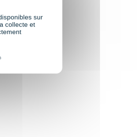
 disponibles sur
a collecte et
ectement
é