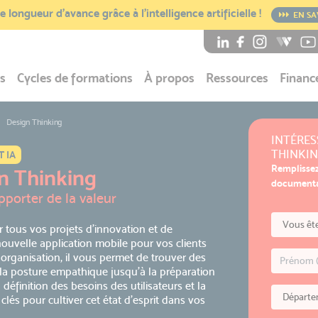
 longueur d’avance grâce à l’intelligence artificielle !
EN SA
s
Cycles de formations
À propos
Ressources
Financ
Design Thinking
INTÉRES
THINKIN
 IA
Remplissez
n Thinking
documentat
porter de la valeur
 tous vos projets d’innovation et de
ouvelle application mobile pour vos clients
organisation, il vous permet de trouver des
e la posture empathique jusqu’à la préparation
éfinition des besoins des utilisateurs et la
lés pour cultiver cet état d’esprit dans vos