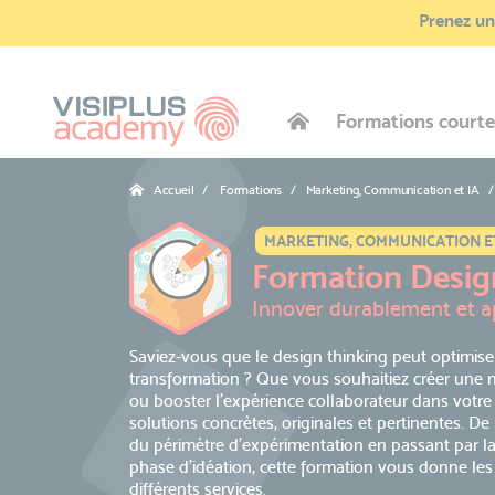
Prenez une
Formations courte
Accueil
Formations / Marketing, Communication et IA
MARKETING, COMMUNICATION ET
Formation Desig
Innover durablement et ap
Saviez-vous que le design thinking peut optimiser
transformation ? Que vous souhaitiez créer une n
ou booster l’expérience collaborateur dans votre 
solutions concrètes, originales et pertinentes. D
du périmètre d’expérimentation en passant par la d
phase d’idéation, cette formation vous donne les c
différents services.