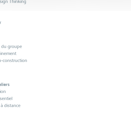
sign Thinking
r
in du groupe
einement
o-construction
liers
tion
sentiel
 à distance