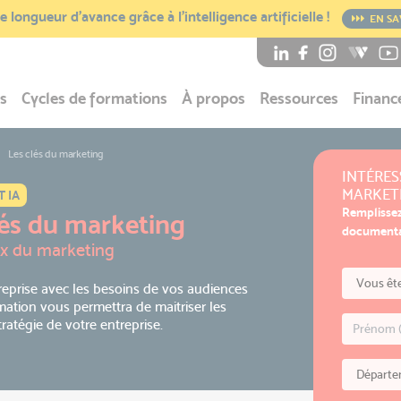
 longueur d’avance grâce à l’intelligence artificielle !
EN SA
s
Cycles de formations
À propos
Ressources
Financ
Les clés du marketing
INTÉRES
MARKETI
 IA
Remplissez
lés du marketing
documentat
ux du marketing
treprise avec les besoins de vos audiences
rmation vous permettra de maitriser les
atégie de votre entreprise.