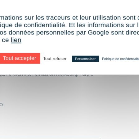
mations sur les traceurs et leur utilisation sont
ique de confidentialité. Et les informations sur l
e vos données personnelles par Google sont dir
it
r ce
lien
Tout accepter
Tout refuser
Personnaliser
Politique de confidentialit
s de campagnes
ce, Partnership, Permission marketing, Purple
es