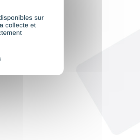
 disponibles sur
a collecte et
ectement
é