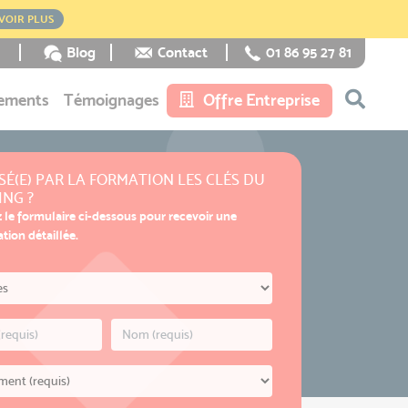
VOIR PLUS
Blog
Contact
01 86 95 27 81
ements
Témoignages
Offre Entreprise
SÉ(E) PAR LA FORMATION LES CLÉS DU
NG ?
 le formulaire ci-dessous pour recevoir une
ion détaillée.