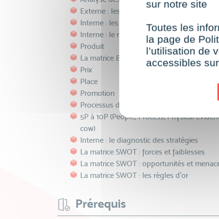
sur notre site
Externe : les cibles
Interne : les informations clés
Toutes les infor
Interne : le marketing-mix
la page de Polit
Produit
l’utilisation d
La matrice BCG et le cycle de vie du produ
accessibles su
Prix
Place
Promotion
Processus de communication et exemple
5P à 10P (People, Process, Physical eviden
cow)
Interne : le diagnostic des stratégies
La matrice SWOT : forces et faiblesses
La matrice SWOT : opportunités et menac
La matrice SWOT : les règles d’or
Prérequis