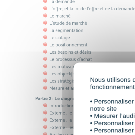
La demande
L'offre, et la loi de l'offre et de la demand
Le marché
L'étude de marché
La segmentation
Le ciblage
Le positionnement
Les besoins et désirs
Le processus d’achat
Les motivations et freins
Les objectifs SMART
Nous utilisons 
Les stratégies marketing
fonctionnement 
Mesure et analyse des résultats
Partie 2 : Le diagnostic marketing de l'entrepris
• Personnaliser
Introduction au diagnostic externe et inte
notre site
Externe : le micro-environnement
• Mesurer l’audi
Externe : le macro-environnement
• Personnaliser
Externe : les concurrents
• Personnaliser
Analyse des concurrents : benchmark et 