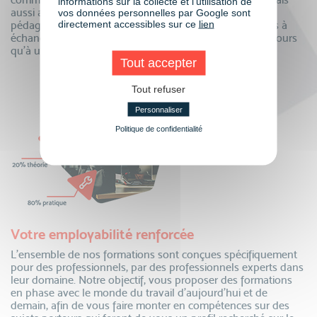
informations sur la collecte et l’utilisation de
aussi avec vos formateurs et toute notre équipe
vos données personnelles par Google sont
directement accessibles sur ce
lien
pédagogique. Questions, partage de connaissances, tips à
échanger…la communauté VISIPLUS academy n’est toujours
qu’à un clic pour partager !
Tout accepter
Tout refuser
Personnaliser
Politique de confidentialité
Votre employabilité renforcée
L’ensemble de nos formations sont conçues spécifiquement
pour des professionnels, par des professionnels experts dans
leur domaine. Notre objectif, vous proposer des formations
en phase avec le monde du travail d’aujourd’hui et de
demain, afin de vous faire monter en compétences sur des