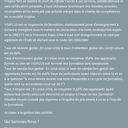
Visiplus SAS se réserve le droit de refuser l'accès à ses services, unilatéralement et
sans notification préalable, à tout utilisateur fournissant des données erronées,
incomplètes et/ou exerçant une activité entrant dans le champ de compétences
de la société Visiplus.
VISIPLUS est un organisme de formation, établissement privé d’enseignement à
distance, enregistré sous le numéro de déclaration d’activité 93060557706 auprès
de la DREETS de la Provence Alpes Côte d’Azur (cet enregistrement ne vaut pas
agrément de l’Etat), et déclaré sous le code UAI 0062199H
Taux de réussite global : En 2024-2025 le taux d'obtention global des certifications
est de 85%.
Taux d’achèvement global : En 2024-2025, en moyenne 78,6% des apprenants
formés au sein de VISIPLUS ont terminé leur formation sans abandonner.
Taux de satisfaction global : En 2024-2025 le taux de satisfaction global des
apprenants formés est de 91,6% (taux de participants ayant répondu entre 13 et 20
à la question "Si vous deviez donner une note d’ensemble à ce cycle de formation,
quelle note lui accorderiez-vous sur 20 ?")
Taux d’emploi net : En 2024-2025, en moyenne 71,33% des apprenants ayant
obtenu leur certification ont décroché un emploi à l'issue de leur formation
(résultat moyen cumulé des réponses à l'enquête de placement à un an à l'issu de
la formation).
Accéder à la gestion des cookies
Qui Sommes-Nous ?