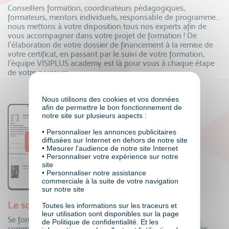
Conseillers formation, coordinateurs pédagogiques,
formateurs, mentors individuels, responsable de programme…
nous mettons à votre disposition tous nos experts afin de
vous accompagner dans votre projet de formation ! De
l’élaboration de votre dossier de financement à la remise de
votre certificat, en passant par le suivi de votre formation,
l’équipe VISIPLUS academy est là pour vous à chaque étape
de votre parcours.
Nous utilisons des cookies et vos données
afin de permettre le bon fonctionnement de
notre site sur plusieurs aspects :
• Personnaliser les annonces publicitaires
diffusées sur Internet en dehors de notre site
• Mesurer l’audience de notre site Internet
• Personnaliser votre expérience sur notre
site
• Personnaliser notre assistance
commerciale à la suite de votre navigation
sur notre site
Le soutien de toute une communauté
Toutes les informations sur les traceurs et
leur utilisation sont disponibles sur la page
Se former à distance oui, mais auprès de toute une
de Politique de confidentialité. Et les
communauté ! Echangez au quotidien avec vos pairs, mais