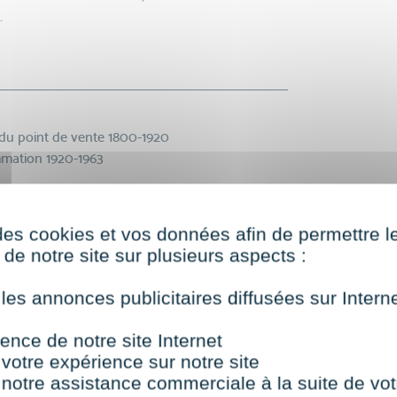
.
 du point de vente 1800-1920
mmation 1920-1963
détail
r
des cookies et vos données afin de permettre l
de notre site sur plusieurs aspects :
de vente et circuit de distribution
 les annonces publicitaires diffusées sur Inter
mentaires traditionnels
ence de notre site Internet
alimentaires
 votre expérience sur notre site
 non alimentaires
 notre assistance commerciale à la suite de vot