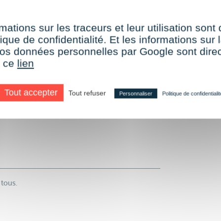
autres formats
mations sur les traceurs et leur utilisation sont
ng du point de vente-
ique de confidentialité. Et les informations sur l
e vos données personnelles par Google sont dir
r ce
lien
Tout accepter
Tout refuser
Personnaliser
Politique de confidentialit
.0
 tous.