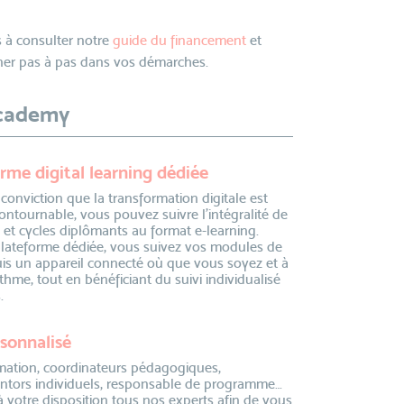
 à consulter notre
guide du financement
et
r pas à pas dans vos démarches.
academy
rme digital learning dédiée
 conviction que la transformation digitale est
ontournable, vous pouvez suivre l’intégralité de
 et cycles diplômants au format e-learning.
plateforme dédiée, vous suivez vos modules de
is un appareil connecté où que vous soyez et à
thme, tout en bénéficiant du suivi individualisé
.
rsonnalisé
rmation, coordinateurs pédagogiques,
ntors individuels, responsable de programme…
 votre disposition tous nos experts afin de vous