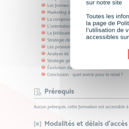
sur notre site
Les formes de commerce succursaliste et 
Marketing du point de vente
Toutes les infor
La composante merchandising du marketi
la page de Polit
L’orientation client
l’utilisation d
La fidélisation client
accessibles su
Stratégie de communication du retail
Les promotions en point de vente
Analyse de la stratégie des distributeurs
Stratégie générique
Évolution du commerce à la distribution 4
Conclusion - quel avenir pour le retail ?
Prérequis
Aucun prérequis, cette formation est accessible à
Modalités et délais d'accès