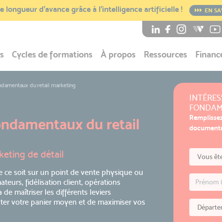
 longueur d’avance grâce à l’intelligence artificielle !
EN SA
s
Cycles de formations
À propos
Ressources
Financ
ndamentaux du retail marketing
INTÉRES
FONDAM
Remplissez
ondamentaux du retail
documentat
keting de détail
 ce soit sur un point de vente physique ou
urs, fidélisation client, opérations
e maîtriser les différents leviers
ter votre panier moyen et de maximiser vos