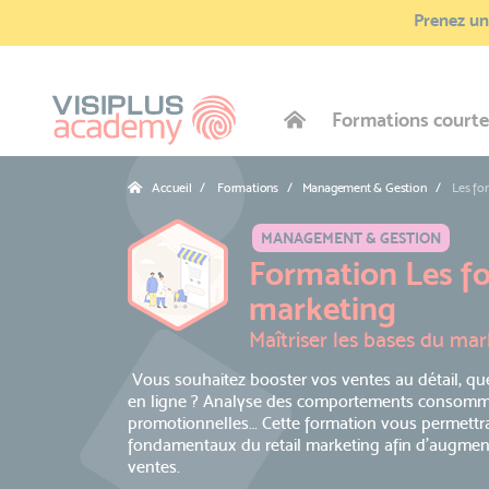
Prenez une
Formations courte
Accueil
Formations / Management & Gestion
Les fo
MANAGEMENT & GESTION
Formation Les f
marketing
Maîtriser les bases du mar
Vous souhaitez booster vos ventes au détail, que
en ligne ? Analyse des comportements consommate
promotionnelles… Cette formation vous permettra d
fondamentaux du retail marketing afin d’augmen
ventes.