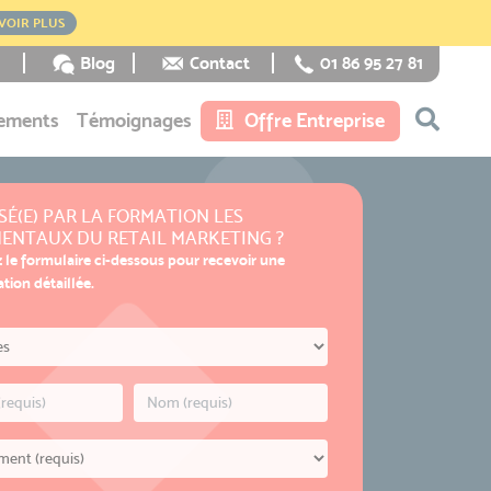
VOIR PLUS
Blog
Contact
01 86 95 27 81
ements
Témoignages
Offre Entreprise
SÉ(E) PAR LA FORMATION LES
ENTAUX DU RETAIL MARKETING ?
 le formulaire ci-dessous pour recevoir une
ion détaillée.