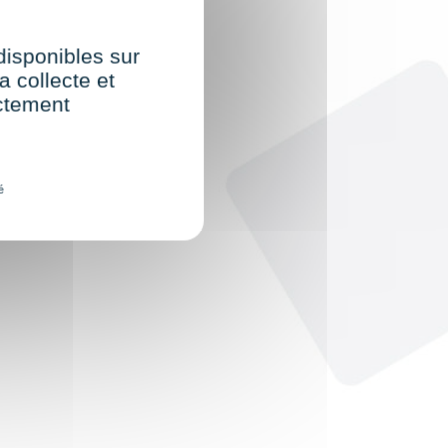
 disponibles sur
a collecte et
ectement
é