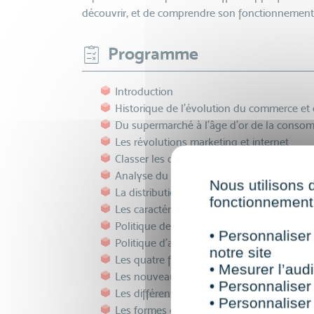
découvrir, et de comprendre son fonctionnement
Programme
Introduction
Historique de l’évolution du commerce et
Du supermarché à l’âge d’or de la conso
Les révolutions marketing et internet
Classer les différentes formes de vente au 
Analyse du comportement consommateu
Nous utilisons 
La distribution
fonctionnement 
Les caractéristiques techniques des points 
Politique de distribution
• Personnaliser
Politique d’assortiment
notre site
Les quatre formats de retail physiques ali
• Mesurer l’audi
Les nouveaux formats de retail physiques 
• Personnaliser
Les différentes formes de retail physiques
• Personnaliser
Les formes de commerce indépendant