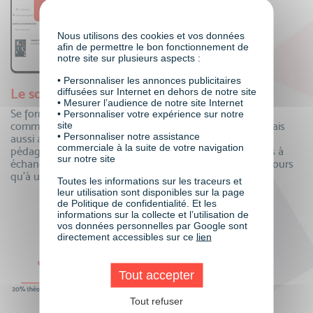
Nous utilisons des cookies et vos données
afin de permettre le bon fonctionnement de
notre site sur plusieurs aspects :
• Personnaliser les annonces publicitaires
Le soutien de toute une communauté
diffusées sur Internet en dehors de notre site
• Mesurer l’audience de notre site Internet
Se former à distance oui, mais auprès de toute une
• Personnaliser votre expérience sur notre
site
communauté ! Echangez au quotidien avec vos pairs, mais
• Personnaliser notre assistance
aussi avec vos formateurs et toute notre équipe
commerciale à la suite de votre navigation
pédagogique. Questions, partage de connaissances, tips à
sur notre site
échanger…la communauté VISIPLUS academy n’est toujours
qu’à un clic pour partager !
Toutes les informations sur les traceurs et
leur utilisation sont disponibles sur la page
de Politique de confidentialité. Et les
informations sur la collecte et l’utilisation de
vos données personnelles par Google sont
directement accessibles sur ce
lien
Tout accepter
Tout refuser