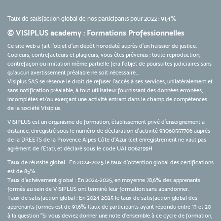
Taux de satisfaction global de nos participants pour 2022 : 91,4%
© VISIPLUS academy : Formations Professionnelles
Ce site web a fait l'objet d'un dépôt horodaté auprès d'un huissier de justice.
Copieurs, contrefacteurs et plagieurs, vous êtes prévenus : toute reproduction,
contrefaçon ou imitation même partielle fera l'objet de poursuites judiciaires sans
qu’aucun avertissement préalable ne soit nécessaire...
Visiplus SAS se réserve le droit de refuser l'accès à ses services, unilatéralement et
sans notification préalable, à tout utilisateur fournissant des données erronées,
incomplètes et/ou exerçant une activité entrant dans le champ de compétences
de la société Visiplus.
VISIPLUS est un organisme de formation, établissement privé d’enseignement à
distance, enregistré sous le numéro de déclaration d’activité 93060557706 auprès
de la DREETS de la Provence Alpes Côte d’Azur (cet enregistrement ne vaut pas
agrément de l’Etat), et déclaré sous le code UAI 0062199H
Taux de réussite global : En 2024-2025 le taux d'obtention global des certifications
est de 85%.
Taux d’achèvement global : En 2024-2025, en moyenne 78,6% des apprenants
formés au sein de VISIPLUS ont terminé leur formation sans abandonner.
Taux de satisfaction global : En 2024-2025 le taux de satisfaction global des
apprenants formés est de 91,6% (taux de participants ayant répondu entre 13 et 20
à la question "Si vous deviez donner une note d’ensemble à ce cycle de formation,