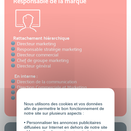
Responsable de la marque
Rattachement hiérarchique
Directeur marketing
Responsable stratégie marketing
Directeur commercial
Chef de groupe marketing
Directeur général
En interne :
Direction de la communication
Direction Commerciale et Marketing
Direction des opérations
Direction des services clients
Nous utilisons des cookies et vos données
afin de permettre le bon fonctionnement de
notre site sur plusieurs aspects :
• Personnaliser les annonces publicitaires
diffusées sur Internet en dehors de notre site