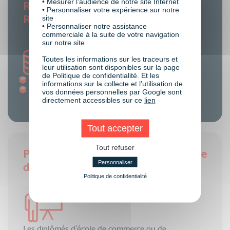
• Mesurer l’audience de notre site Internet
Rémunération du métier de :
• Personnaliser votre expérience sur notre
Responsable de la marque
site
• Personnaliser notre assistance
commerciale à la suite de votre navigation
sur notre site
Toutes les informations sur les traceurs et
leur utilisation sont disponibles sur la page
de Politique de confidentialité. Et les
Junior : 35K€-40K€
informations sur la collecte et l’utilisation de
Confirmé : 45K€-60K€
vos données personnelles par Google sont
directement accessibles sur ce
lien
Tout accepter
Tout refuser
Pré-requis du métier de : Responsable
Personnaliser
de la marque
Politique de confidentialité
Les diplômés d’école de commerce ou de