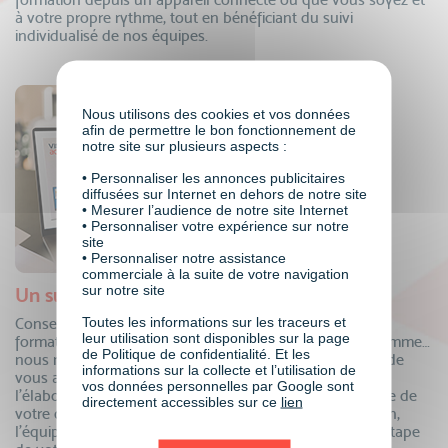
à votre propre rythme, tout en bénéficiant du suivi
individualisé de nos équipes.
Nous utilisons des cookies et vos données
afin de permettre le bon fonctionnement de
notre site sur plusieurs aspects :
• Personnaliser les annonces publicitaires
diffusées sur Internet en dehors de notre site
• Mesurer l’audience de notre site Internet
• Personnaliser votre expérience sur notre
site
• Personnaliser notre assistance
commerciale à la suite de votre navigation
sur notre site
Un suivi personnalisé
Toutes les informations sur les traceurs et
Conseillers formation, coordinateurs pédagogiques,
leur utilisation sont disponibles sur la page
formateurs, mentors individuels, responsable de programme…
de Politique de confidentialité. Et les
nous mettons à votre disposition tous nos experts afin de
informations sur la collecte et l’utilisation de
vous accompagner dans votre projet de formation ! De
vos données personnelles par Google sont
l’élaboration de votre dossier de financement à la remise de
directement accessibles sur ce
lien
votre certificat, en passant par le suivi de votre formation,
l’équipe VISIPLUS academy est là pour vous à chaque étape