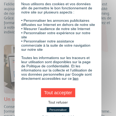
Fidèles à notre conviction que la transformation digitale est
Nous utilisons des cookies et vos données
afin de permettre le bon fonctionnement de
aujourd’hui incontournable, vous pouvez suivre l’intégralité
notre site sur plusieurs aspects :
de nos formations et cycles diplômants au format e-learning.
Grâce à notre plateforme dédiée, vous suivez vos modules de
• Personnaliser les annonces publicitaires
formation depuis un appareil connecté où que vous soyez et
diffusées sur Internet en dehors de notre site
à votre propre rythme, tout en bénéficiant du suivi
• Mesurer l’audience de notre site Internet
individualisé de nos équipes.
• Personnaliser votre expérience sur notre
site
• Personnaliser notre assistance
commerciale à la suite de votre navigation
sur notre site
Toutes les informations sur les traceurs et
leur utilisation sont disponibles sur la page
de Politique de confidentialité. Et les
informations sur la collecte et l’utilisation de
vos données personnelles par Google sont
directement accessibles sur ce
lien
Tout accepter
Un suivi personnalisé
Tout refuser
Conseillers formation, coordinateurs pédagogiques,
Personnaliser
formateurs, mentors individuels, responsable de programme…
nous mettons à votre disposition tous nos experts afin de