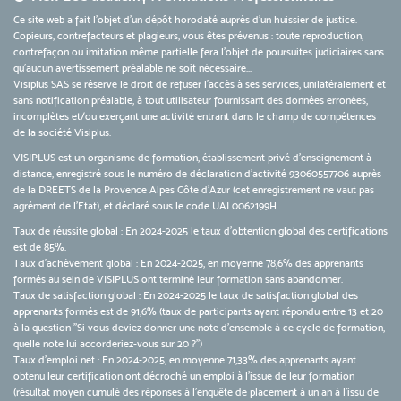
Ce site web a fait l'objet d'un dépôt horodaté auprès d'un huissier de justice.
Copieurs, contrefacteurs et plagieurs, vous êtes prévenus : toute reproduction,
contrefaçon ou imitation même partielle fera l'objet de poursuites judiciaires sans
qu’aucun avertissement préalable ne soit nécessaire...
Visiplus SAS se réserve le droit de refuser l'accès à ses services, unilatéralement et
sans notification préalable, à tout utilisateur fournissant des données erronées,
incomplètes et/ou exerçant une activité entrant dans le champ de compétences
de la société Visiplus.
VISIPLUS est un organisme de formation, établissement privé d’enseignement à
distance, enregistré sous le numéro de déclaration d’activité 93060557706 auprès
de la DREETS de la Provence Alpes Côte d’Azur (cet enregistrement ne vaut pas
agrément de l’Etat), et déclaré sous le code UAI 0062199H
Taux de réussite global : En 2024-2025 le taux d'obtention global des certifications
est de 85%.
Taux d’achèvement global : En 2024-2025, en moyenne 78,6% des apprenants
formés au sein de VISIPLUS ont terminé leur formation sans abandonner.
Taux de satisfaction global : En 2024-2025 le taux de satisfaction global des
apprenants formés est de 91,6% (taux de participants ayant répondu entre 13 et 20
à la question "Si vous deviez donner une note d’ensemble à ce cycle de formation,
quelle note lui accorderiez-vous sur 20 ?")
Taux d’emploi net : En 2024-2025, en moyenne 71,33% des apprenants ayant
obtenu leur certification ont décroché un emploi à l'issue de leur formation
(résultat moyen cumulé des réponses à l'enquête de placement à un an à l'issu de