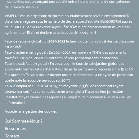
incomplètes et/ou exerçant une activité entrant dans le champ de compétences
de la société Visiplus.
VISIPLUS est un organisme de formation, établissement privé d’enseignement à
distance, enregistré sous le numéro de déclaration d’activité 93060557706 auprès
de la DREETS de la Provence Alpes Côte d’Azur (cet enregistrement ne vaut pas
agrément de l’Etat), et déclaré sous le code UAI 0062199H
Taux de réussite global : En 2024-2025 le taux d'obtention global des certifications
est de 85%.
Taux d’achèvement global : En 2024-2025, en moyenne 78,6% des apprenants
formés au sein de VISIPLUS ont terminé leur formation sans abandonner.
Taux de satisfaction global : En 2024-2025 le taux de satisfaction global des
apprenants formés est de 91,6% (taux de participants ayant répondu entre 13 et 20
à la question "Si vous deviez donner une note d’ensemble à ce cycle de formation,
quelle note lui accorderiez-vous sur 20 ?")
Taux d’emploi net : En 2024-2025, en moyenne 71,33% des apprenants ayant
obtenu leur certification ont décroché un emploi à l'issue de leur formation
(résultat moyen cumulé des réponses à l'enquête de placement à un an à l'issu de
la formation).
Accéder à la gestion des cookies
Qui Sommes-Nous ?
Ressources
Contact