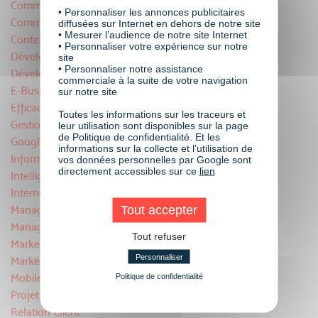
Communication Numérique
• Personnaliser les annonces publicitaires
Community Management
diffusées sur Internet en dehors de notre site
• Mesurer l’audience de notre site Internet
Contenu
• Personnaliser votre expérience sur notre
Développement commercial
site
• Personnaliser notre assistance
Développement Commercial et Relation Client
commerciale à la suite de votre navigation
E-Business
sur notre site
Efficacité Professionnelle
Toutes les informations sur les traceurs et
Gestion financière
leur utilisation sont disponibles sur la page
de Politique de confidentialité. Et les
Google
informations sur la collecte et l’utilisation de
Informatique
vos données personnelles par Google sont
directement accessibles sur ce
lien
Intelligence Artificielle
Internet et Multimédia
Tout accepter
Management & Gestion
Management d'équipe
Tout refuser
Marketing
Personnaliser
Marketing Digital
Mobile
Politique de confidentialité
Projets Web
Relation Client