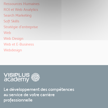
Ressources Humaines
ROI et Web Analytics
Search Marketing
Soft Skills
Stratégie d'entreprise
Web
Web Design
Web et E-Business
Webdesign
Le développement des compétences
au service de votre carrière
professionnelle