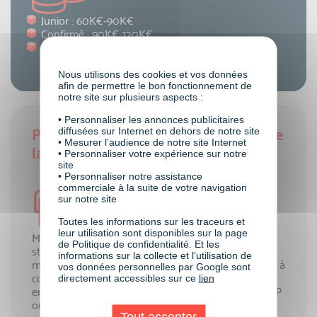
Junior : 60K€-90K€
Confirmé : 90K€-120K€
Senior : + de 120K€
Nous utilisons des cookies et vos données
afin de permettre le bon fonctionnement de
notre site sur plusieurs aspects :
• Personnaliser les annonces publicitaires
diffusées sur Internet en dehors de notre site
Pré-requis du métier de : Directeur de
• Mesurer l’audience de notre site Internet
la stratégie
• Personnaliser votre expérience sur notre
site
• Personnaliser notre assistance
commerciale à la suite de votre navigation
sur notre site
Toutes les informations sur les traceurs et
leur utilisation sont disponibles sur la page
Master marketing et études, master marketing
de Politique de confidentialité. Et les
stratégique et opérationnel, master marketing
informations sur la collecte et l’utilisation de
management innovation et TIC, sont les formations à
vos données personnelles par Google sont
compléter si possible avec un MBA ou l’IAE ou
directement accessibles sur ce
lien
encore un diplôme de formation supérieure type IEP
ou école de commerce en poche pour aspirer à ce
Tout accepter