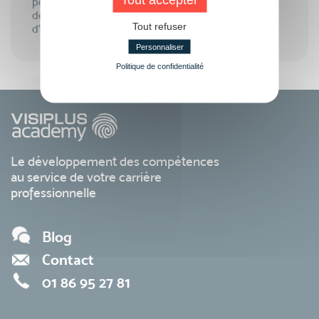
poste de direction. Le futur directeur stratégique
devra effectivement justifier plusieurs années
Tout refuser
d‘expériences pour être opérationnel.
Personnaliser
Politique de confidentialité
Le développement des compétences
au service de votre carrière
professionnelle
Blog
Contact
01 86 95 27 81