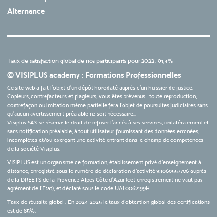
Alternance
Taux de satisfaction global de nos participants pour 2022 : 91,4%
© VISIPLUS academy : Formations Professionnelles
Ce site web a fait l'objet d'un dépôt horodaté auprès d'un huissier de justice.
Copieurs, contrefacteurs et plagieurs, vous êtes prévenus : toute reproduction,
contrefaçon ou imitation même partielle fera l'objet de poursuites judiciaires sans
qu’aucun avertissement préalable ne soit nécessaire...
Visiplus SAS se réserve le droit de refuser l'accès à ses services, unilatéralement et
sans notification préalable, à tout utilisateur fournissant des données erronées,
incomplètes et/ou exerçant une activité entrant dans le champ de compétences
de la société Visiplus.
VISIPLUS est un organisme de formation, établissement privé d’enseignement à
distance, enregistré sous le numéro de déclaration d’activité 93060557706 auprès
de la DREETS de la Provence Alpes Côte d’Azur (cet enregistrement ne vaut pas
agrément de l’Etat), et déclaré sous le code UAI 0062199H
Taux de réussite global : En 2024-2025 le taux d'obtention global des certifications
est de 85%.