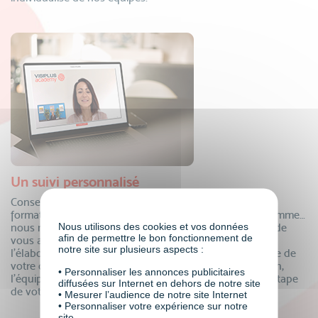
Un suivi personnalisé
Conseillers formation, coordinateurs pédagogiques,
formateurs, mentors individuels, responsable de programme…
Nous utilisons des cookies et vos données
nous mettons à votre disposition tous nos experts afin de
afin de permettre le bon fonctionnement de
vous accompagner dans votre projet de formation ! De
notre site sur plusieurs aspects :
l’élaboration de votre dossier de financement à la remise de
votre certificat, en passant par le suivi de votre formation,
• Personnaliser les annonces publicitaires
l’équipe VISIPLUS academy est là pour vous à chaque étape
diffusées sur Internet en dehors de notre site
de votre parcours.
• Mesurer l’audience de notre site Internet
• Personnaliser votre expérience sur notre
site