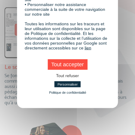
• Personnaliser notre assistance
commerciale à la suite de votre navigation
sur notre site
Toutes les informations sur les traceurs et
leur utilisation sont disponibles sur la page
de Politique de confidentialité. Et les
informations sur la collecte et l’utilisation de
vos données personnelles par Google sont
directement accessibles sur ce
lien
Tout accepter
Le soutien de toute une communauté
Se former à distance oui, mais auprès de toute une
Tout refuser
communauté ! Echangez au quotidien avec vos pairs, mais
Personnaliser
aussi avec vos formateurs et toute notre équipe
pédagogique. Questions, partage de connaissances, tips à
Politique de confidentialité
échanger…la communauté VISIPLUS academy n’est toujours
qu’à un clic pour partager !