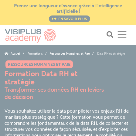
Prenez une longueur d’avance grâce à l’intelligence
artificielle !
EN SAVOIR PLUS
Accueil
Formations / Ressources Humaines et Paie
Data RH et stratégie
RESSOURCES HUMAINES ET PAIE
Formation Data RH et
stratégie
Transformer ses données RH en leviers
de décision
Vous souhaitez utiliser la data pour piloter vos enjeux RH de
manière plus stratégique ? Cette formation vous permet de
comprendre les fondamentaux de la data RH, de collecter et
structurer vos données de façon sécurisée, et d’exploiter ces
informations pour optimiser le recrutement, la mobilité ou