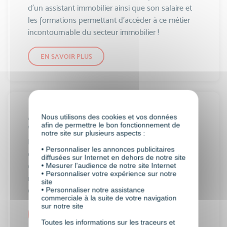
d’un assistant immobilier ainsi que son salaire et
les formations permettant d’accéder à ce métier
incontournable du secteur immobilier !
EN SAVOIR PLUS
Assistant marketing web
Nous utilisons des cookies et vos données
afin de permettre le bon fonctionnement de
Webmarketing & e-business
notre site sur plusieurs aspects :
L'Assistant Marketing a pour objectif de
• Personnaliser les annonces publicitaires
développer un produit ou une ligne de produits,
diffusées sur Internet en dehors de notre site
de sa définition à sa commercialisation, sur un
• Mesurer l’audience de notre site Internet
• Personnaliser votre expérience sur notre
marché dont il aura déterminé les problématiques
site
et le potentiel.
• Personnaliser notre assistance
commerciale à la suite de votre navigation
sur notre site
EN SAVOIR PLUS
Toutes les informations sur les traceurs et