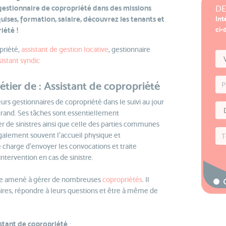
e gestionnaire de copropriété dans des missions
DE
ises, formation, salaire, découvrez les tenants et
Int
ci-
riété
!
priété,
assistant de gestion locative
, gestionnaire
sistant syndic
étier de : Assistant de copropriété
urs gestionnaires de copropriété dans le suivi au jour
grand. Ses tâches sont essentiellement
er de sinistres ainsi que celle des parties communes
galement souvent l’accueil physique et
se charge d’envoyer les convocations et traite
ervention en cas de sinistre.
re amené à gérer de nombreuses
copropriétés
. Il
taires, répondre à leurs questions et être à même de
istant de copropriété
: