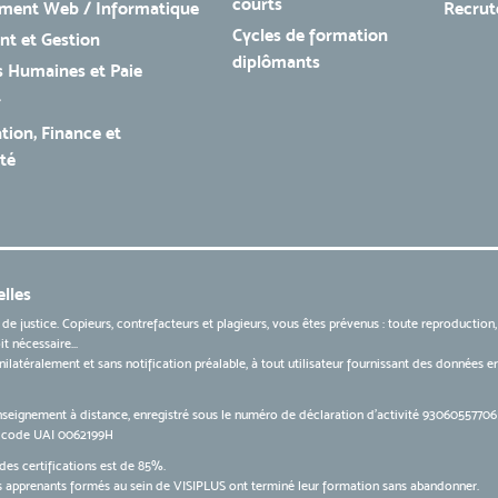
courts
ment Web / Informatique
Recru
Cycles de formation
t et Gestion
diplômants
 Humaines et Paie
r
tion, Finance et
té
lles
 de justice. Copieurs, contrefacteurs et plagieurs, vous êtes prévenus : toute reproduction
t nécessaire...
 unilatéralement et sans notification préalable, à tout utilisateur fournissant des données
nseignement à distance, enregistré sous le numéro de déclaration d’activité 9306055770
le code UAI 0062199H
des certifications est de 85%.
apprenants formés au sein de VISIPLUS ont terminé leur formation sans abandonner.