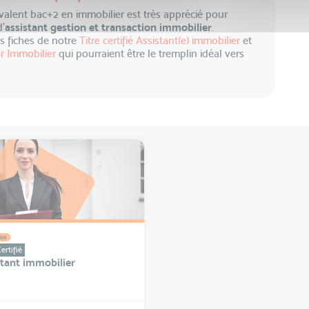
alent bac+2 en immobilier est très apprécié pour
’
assistant gestion et transaction immobilier
.
es fiches de notre
Titre certifié Assistant(e) immobilier
et
r Immobilier
qui pourraient être le tremplin idéal vers
IER
ertifié
stant immobilier