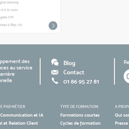
gital learning
 6 à 12 mois
igible CPF
veau 5 (Bac +2)
oppement des
Re
Blog
ces au service
Contact
arrière
nnelle
01 86 95 27 81
E PAR MÉTIER
TYPE DE FORMATION
A PROP
 Communication et IA
Formations courtes
Qui so
 et Relation Client
Cycles de formation
Presse