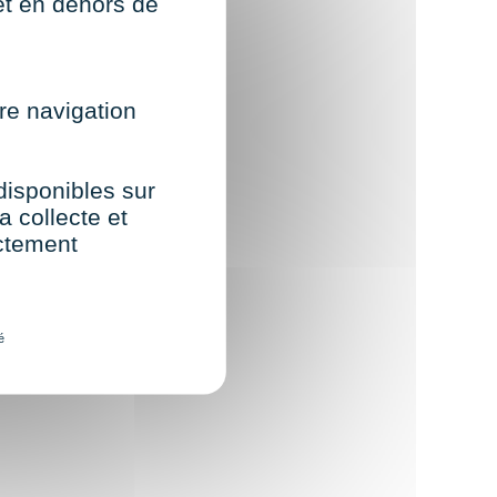
net en dehors de
re navigation
 disponibles sur
a collecte et
ectement
é