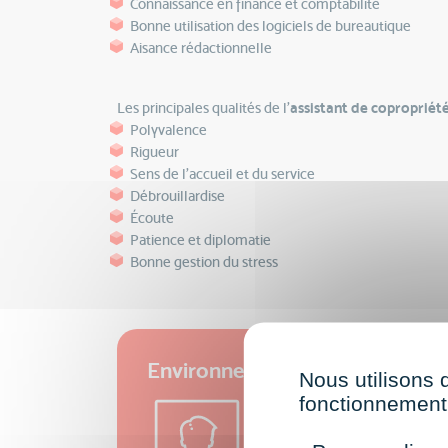
Connaissance en finance et comptabilité
Bonne utilisation des logiciels de bureautique
Aisance rédactionnelle
Les principales qualités de l’
assistant de copropriét
Polyvalence
Rigueur
Sens de l'accueil et du service
Débrouillardise
Écoute
Patience et diplomatie
Bonne gestion du stress
Environnement du métier de : A
Nous utilisons 
L’assistant de copropriét
fonctionnement 
appelé
syndic
. Il est ratta
quotidien dans toutes ses t