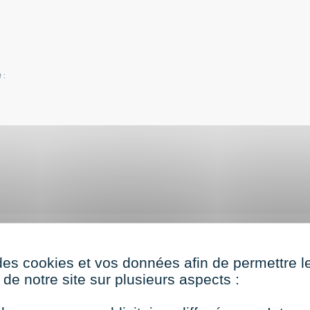
é
:
ssistant de copropriété
des cookies et vos données afin de permettre l
é
de notre site sur plusieurs aspects :
exerce dans un cabinet d’administration de biens aussi
ché au gestionnaire de copropriété qu’il assiste au
âches administratives. Ses autres interlocuteurs sont