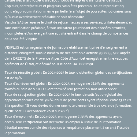
Ce site web a fait l'objet d'un dépôt horodaté auprès d'un huissier de justice.
Copieurs, contrefacteurs et plagieurs, vous êtes prévenus : toute reproduction,
contrefaçon ou imitation même partielle fera l'objet de poursuites judiciaires sans
qu’aucun avertissement préalable ne soit nécessaire...
Visiplus SAS se réserve le droit de refuser l'accès à ses services, unilatéralement et
sans notification préalable, à tout utilisateur fournissant des données erronées,
incomplètes et/ou exerçant une activité entrant dans le champ de compétences
de la société Visiplus.
VISIPLUS est un organisme de formation, établissement privé d’enseignement à
distance, enregistré sous le numéro de déclaration d’activité 93060557706 auprès
de la DREETS de la Provence Alpes Côte d’Azur (cet enregistrement ne vaut pas
agrément de l’Etat), et déclaré sous le code UAI 0062199H
Taux de réussite global : En 2024-2025 le taux d'obtention global des certifications
est de 85%.
Taux d’achèvement global : En 2024-2025, en moyenne 78,6% des apprenants
formés au sein de VISIPLUS ont terminé leur formation sans abandonner.
Taux de satisfaction global : En 2024-2025 le taux de satisfaction global des
apprenants formés est de 91,6% (taux de participants ayant répondu entre 13 et 20
à la question "Si vous deviez donner une note d’ensemble à ce cycle de formation,
quelle note lui accorderiez-vous sur 20 ?")
Taux d’emploi net : En 2024-2025, en moyenne 71,33% des apprenants ayant
obtenu leur certification ont décroché un emploi à l'issue de leur formation
(résultat moyen cumulé des réponses à l'enquête de placement à un an à l'issu de
la formation).