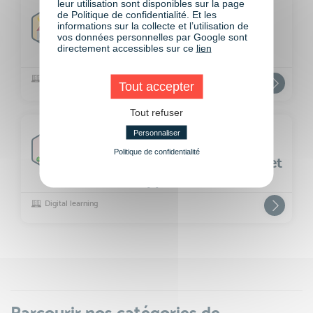
leur utilisation sont disponibles sur la page
IMMOBILIER
de Politique de confidentialité. Et les
Promotion immobilière
informations sur la collecte et l’utilisation de
vos données personnelles par Google sont
directement accessibles sur ce
lien
Digital learning
Tout accepter
Tout refuser
IMMOBILIER
Personnaliser
Architecture, habitat,
Politique de confidentialité
pathologies du bâtiment et
développement durable
Digital learning
Parcourir nos catégories de