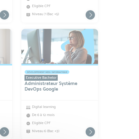
Eligible CPF
Niveau 7 (Bac +5)
DÉVELOPPEMENT WEB / INFORMATIQUE
Executive Bachelor
Administrateur Système
DevOps Google
Digital learning
De 6 à 12 mois
Eligible CPF
Niveau 6 (Bac +3)