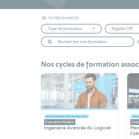
FILTRES AVANCÉS
Type de formation
Eligible CPF
R
Nos cycles de formation assoc
DÉVELOPPEMENT WEB / INFORMATIQUE
DÉVEL
Executive Mastère
Exec
Ingénierie Avancée du Logiciel
Man
Cyb