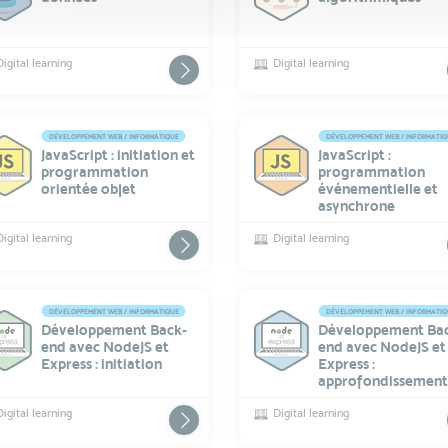
Digital learning
Digital learning
DÉVELOPPEMENT WEB / INFORMATIQUE
DÉVELOPPEMENT WEB / INFORMATI
JavaScript : initiation et
JavaScript :
programmation
programmation
orientée objet
événementielle et
asynchrone
Digital learning
Digital learning
DÉVELOPPEMENT WEB / INFORMATIQUE
DÉVELOPPEMENT WEB / INFORMATI
Développement Back-
Développement Ba
end avec NodeJS et
end avec NodeJS et
Express : initiation
Express :
approfondissemen
Digital learning
Digital learning