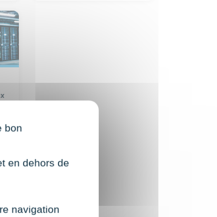
ux
e bon
net en dehors de
re navigation