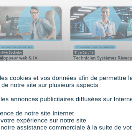
OPPEMENT WEB / INFORMATIQUE
DÉVELOPPEMENT WEB / INFORMATIQUE
utive Bachelor
Titre Certifié
eloppeur web & IA
Technicien Systèmes Résea
et Sécurité
des cookies et vos données afin de permettre l
Digital learning
Digital learning
de notre site sur plusieurs aspects :
De 6 à 12 mois
De 6 à 12 mois
Eligible CPF
Eligible CPF
 les annonces publicitaires diffusées sur Inter
Niveau 6 (Bac +3)
Niveau 5 (Bac +2)
ence de notre site Internet
 votre expérience sur notre site
 notre assistance commerciale à la suite de vot