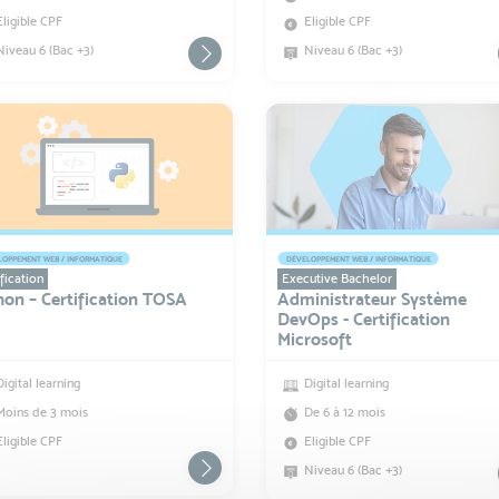
Eligible CPF
Eligible CPF
Niveau 6 (Bac +3)
Niveau 6 (Bac +3)
OPPEMENT WEB / INFORMATIQUE
DÉVELOPPEMENT WEB / INFORMATIQUE
fication
Executive Bachelor
hon – Certification TOSA
Administrateur Système
DevOps - Certification
Microsoft
Digital learning
Digital learning
Moins de 3 mois
De 6 à 12 mois
Eligible CPF
Eligible CPF
Niveau 6 (Bac +3)