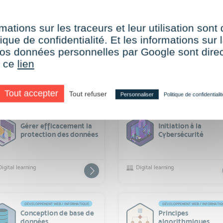
iées
(131 résultats)
mations sur les traceurs et leur utilisation sont
DÉVELOPPEMENT WEB / INFORMATIQUE
DÉVELOPPEMENT WEB / INFORMATI
ique de confidentialité. Et les informations sur l
Création de site web
Méthodes Agiles
avec HTML5 et CSS3
e vos données personnelles par Google sont dir
r ce
lien
Digital learning
Digital learning
Tout accepter
Tout refuser
Personnaliser
Politique de confidentialit
DÉVELOPPEMENT WEB / INFORMATIQUE
DÉVELOPPEMENT WEB / INFORMATI
Gérer efficacement la
Initiation à la
protection des données
Cybersécurité
Digital learning
Digital learning
DÉVELOPPEMENT WEB / INFORMATIQUE
DÉVELOPPEMENT WEB / INFORMATI
Conception de base de
Principes
données
algorithmiques