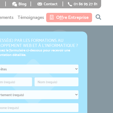
Blog
Contact
01 86 95 27 81
ements
Témoignages
Offre Entreprise
ESSÉ(E) PAR LES FORMATIONS AU
OPPEMENT WEB ET À L'INFORMATIQUE ?
sez le formulaire ci-dessous pour recevoir une
tation détaillée.