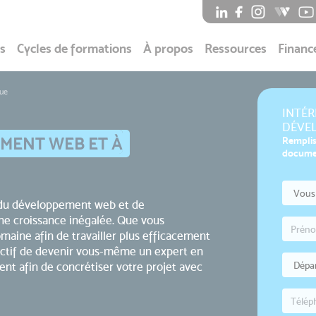
s
Cycles de formations
À propos
Ressources
Financ
que
INTÉR
DÉVEL
MENT WEB ET À
Remplis
documen
t du développement web et de
ne croissance inégalée. Que vous
aine afin de travailler plus efficacement
ectif de devenir vous-même un expert en
nt afin de concrétiser votre projet avec