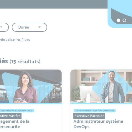
Durée
éinitialiser les filtres
iés
(15 résultats)
OPPEMENT WEB / INFORMATIQUE
DÉVELOPPEMENT WEB / INFORMATIQUE
utive Mastère
Executive Bachelor
agement de la
Administrateur système
ersécurité
DevOps