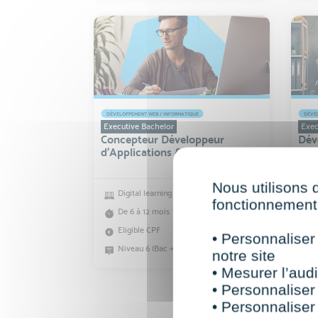
DÉVELOPPEMENT WEB / INFORMATIQUE
DÉVEL
Executive Bachelor
Exec
Concepteur Développeur
Dév
d’Applications & IA
Nous utilisons 
Digital learning
fonctionnement 
De 6 à 12 mois
Eligible CPF
• Personnaliser
Niveau 6 (Bac +3)
notre site
• Mesurer l’audi
• Personnaliser
• Personnaliser