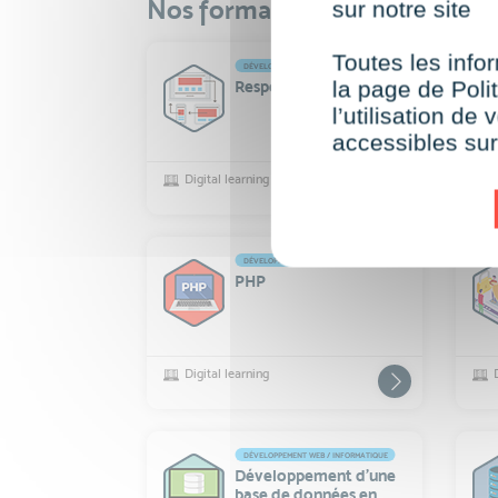
Nos formations courtes assoc
sur notre site
Toutes les infor
DÉVELOPPEMENT WEB / INFORMATIQUE
la page de Polit
Responsive Web Design
l’utilisation d
accessibles su
Digital learning
DÉVELOPPEMENT WEB / INFORMATIQUE
PHP
Digital learning
DÉVELOPPEMENT WEB / INFORMATIQUE
Développement d’une
base de données en