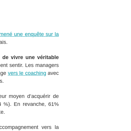
mené une enquête sur la
ais.
de vivre une véritable
ent sentir. Les managers
tage
vers le coaching
avec
s.
leur moyen d’acquérir de
(64 %). En revanche, 61%
te.
accompagnement vers la