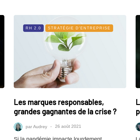
RH 2.0
STRATÉGIE D'ENTREPRISE
Les marques responsables,
L
grandes gagnantes de la crise ?
p
par
Audrey
26 août 2021
Si la pandémie impacte lourdement
L