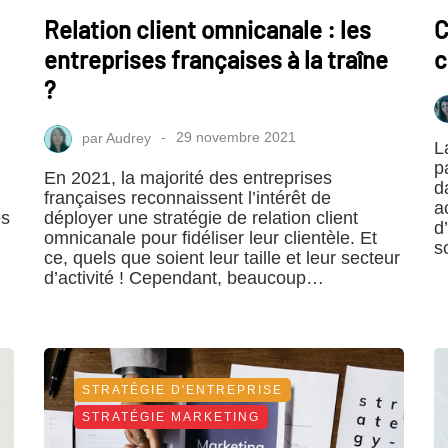
Relation client omnicanale : les
C
entreprises françaises à la traîne
c
?
par
Audrey
29 novembre 2021
L
p
En 2021, la majorité des entreprises
d
françaises reconnaissent l’intérêt de
a
es
déployer une stratégie de relation client
d
omnicanale pour fidéliser leur clientèle. Et
s
ce, quels que soient leur taille et leur secteur
d’activité ! Cependant, beaucoup…
STRATÉGIE D'ENTREPRISE
STRATÉGIE MARKETING