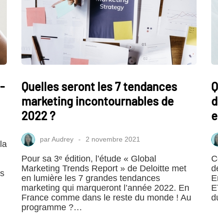
-
Quelles seront les 7 tendances
Q
marketing incontournables de
d
2022 ?
e
par
Audrey
2 novembre 2021
la
Pour sa 3ᵉ édition, l’étude « Global
C
Marketing Trends Report » de Deloitte met
d
rs
en lumière les 7 grandes tendances
E
marketing qui marqueront l’année 2022. En
E
France comme dans le reste du monde ! Au
d
programme ?…