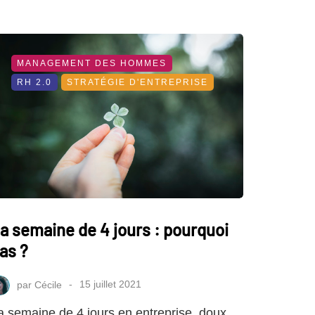
MANAGEMENT DES HOMMES
RH 2.0
STRATÉGIE D'ENTREPRISE
a semaine de 4 jours : pourquoi
as ?
par
Cécile
15 juillet 2021
a semaine de 4 jours en entreprise, doux