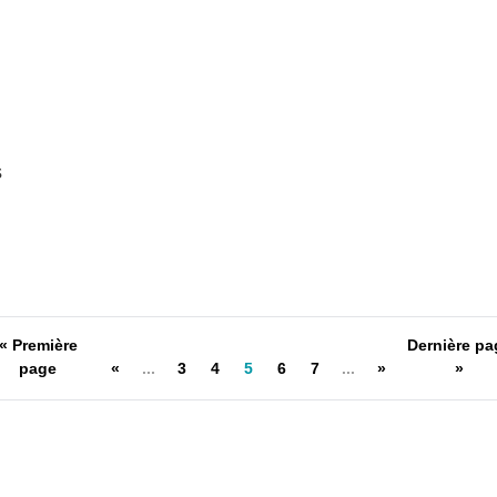
s
« Première
Dernière pa
page
«
...
3
4
5
6
7
...
»
»