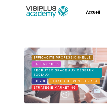
Accueil
EFFICACITÉ PROFESSIONNELLE
EXTRA SKILLS
RECRUTER GRÂCE AUX RÉSEAUX
SOCIAUX
RH 2.0
STRATÉGIE D'ENTREPRISE
STRATÉGIE MARKETING