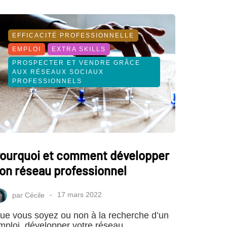
EFFICACITÉ PROFESSIONNELLE
EMPLOI
EXTRA SKILLS
PROSPECTER ET VENDRE GRÂCE
AUX RÉSEAUX SOCIAUX
PROFESSIONNELS
ourquoi et comment développer
on réseau professionnel
par
Cécile
17 mars 2022
ue vous soyez ou non à la recherche d’un
mploi, développer votre réseau