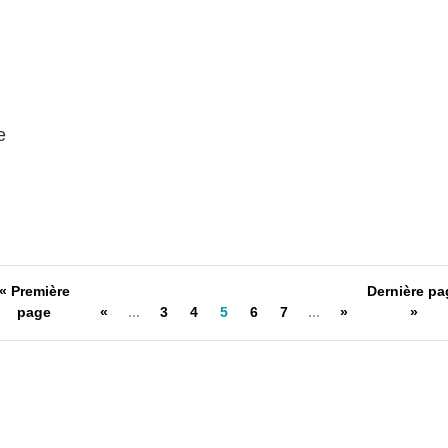
e
« Première
Dernière pa
page
«
...
3
4
5
6
7
...
»
»