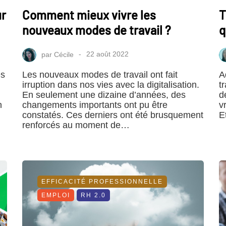
ur
Comment mieux vivre les
T
nouveaux modes de travail ?
q
par
Cécile
22 août 2022
es
Les nouveaux modes de travail ont fait
A
irruption dans nos vies avec la digitalisation.
t
En seulement une dizaine d’années, des
d
n
changements importants ont pu être
v
constatés. Ces derniers ont été brusquement
E
renforcés au moment de…
EFFICACITÉ PROFESSIONNELLE
EMPLOI
RH 2.0