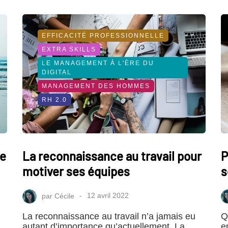
EFFICACITÉ PROFESSIONNELLE
EXTRA SKILLS
LE MANAGEMENT À L'ÈRE DU
DIGITAL
MANAGEMENT DES HOMMES
RH 2.0
ne
La reconnaissance au travail pour
P
motiver ses équipes
s
par
Cécile
12 avril 2022
La reconnaissance au travail n’a jamais eu
Q
autant d’importance qu’actuellement. La
e