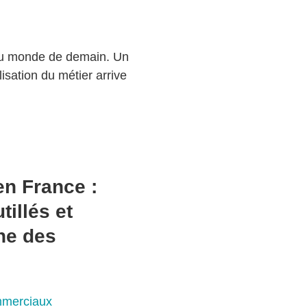
 du monde de demain. Un
isation du métier arrive
en France :
illés et
che des
mmerciaux