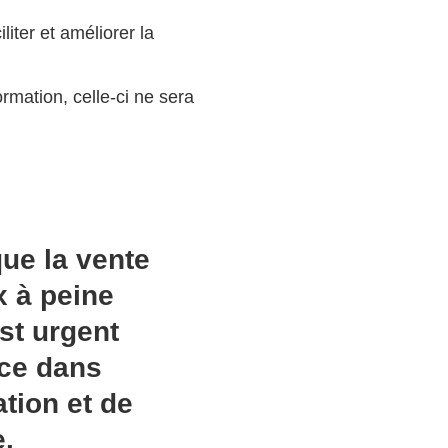
ter et améliorer la
ormation, celle-ci ne sera
que la vente
x à peine
est urgent
ace dans
tion et de
e.