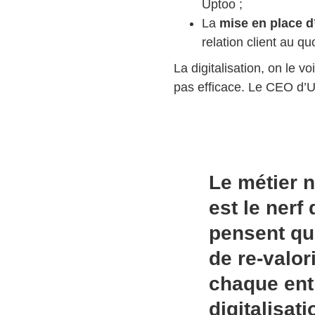
Uptoo ;
La
mise en place 
relation client au qu
La digitalisation, on le v
pas efficace. Le CEO d’Up
Le métier n
est le nerf
pensent qu’
de re-valor
chaque ent
digitalisat