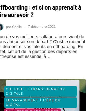
ffboarding : et si on apprenait à
ire aurevoir ?
par
Cécile
7 décembre 2021
’un de vos meilleurs collaborateurs vient de
ous annoncer son départ ? C’est le moment
e démontrer vos talents en offboarding. En
ffet, cet art de la gestion des départs en
ntreprise est essentiel à…
CULTURE ET TRANSFORMATION
DIGITALE
LE MANAGEMENT À L'ÈRE DU
DIGITAL