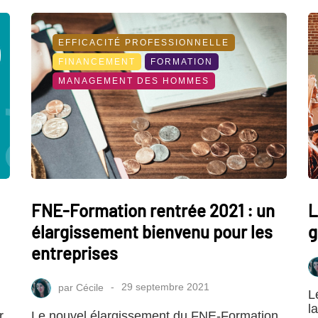
EFFICACITÉ PROFESSIONNELLE
FINANCEMENT
FORMATION
MANAGEMENT DES HOMMES
FNE-Formation rentrée 2021 : un
L
élargissement bienvenu pour les
g
entreprises
par
Cécile
29 septembre 2021
L
l
r
Le nouvel élargissement du FNE-Formation