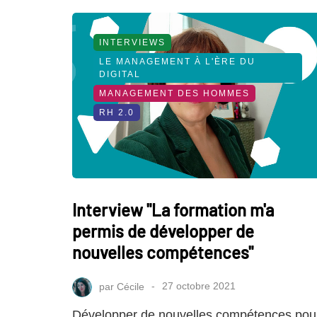
INTERVIEWS
LE MANAGEMENT À L'ÈRE DU
DIGITAL
MANAGEMENT DES HOMMES
RH 2.0
Interview "La formation m'a
permis de développer de
nouvelles compétences"
par
Cécile
27 octobre 2021
Développer de nouvelles compétences pou