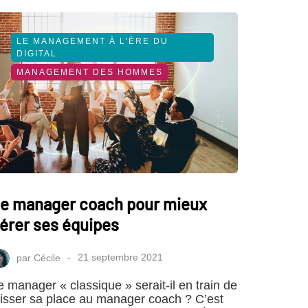
LE MANAGEMENT À L'ÈRE DU
DIGITAL
MANAGEMENT DES HOMMES
e manager coach pour mieux
érer ses équipes
par
Cécile
21 septembre 2021
e manager « classique » serait-il en train de
aisser sa place au manager coach ? C’est