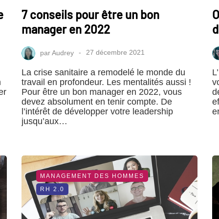
e
7 conseils pour être un bon
O
manager en 2022
d
par
Audrey
27 décembre 2021
La crise sanitaire a remodelé le monde du
L
n
travail en profondeur. Les mentalités aussi !
v
er
Pour être un bon manager en 2022, vous
d
devez absolument en tenir compte. De
e
l’intérêt de développer votre leadership
e
jusqu’aux…
MANAGEMENT DES HOMMES
RH 2.0