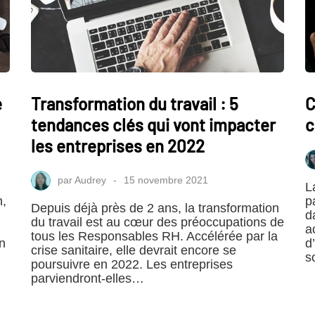
e
Transformation du travail : 5
C
tendances clés qui vont impacter
c
les entreprises en 2022
par
Audrey
15 novembre 2021
L
n,
p
Depuis déjà près de 2 ans, la transformation
d
du travail est au cœur des préoccupations de
a
tous les Responsables RH. Accélérée par la
un
d
crise sanitaire, elle devrait encore se
s
poursuivre en 2022. Les entreprises
parviendront-elles…