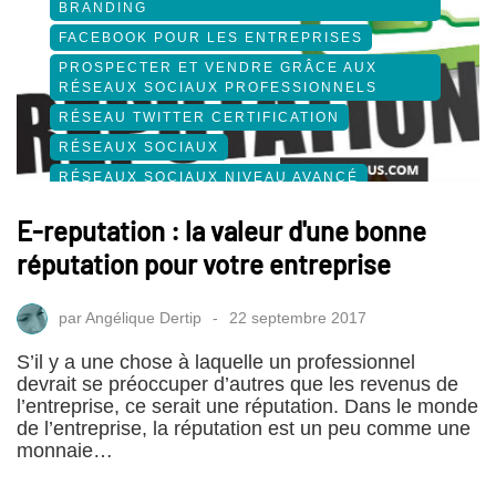
BRANDING
FACEBOOK POUR LES ENTREPRISES
PROSPECTER ET VENDRE GRÂCE AUX
RÉSEAUX SOCIAUX PROFESSIONNELS
RÉSEAU TWITTER CERTIFICATION
RÉSEAUX SOCIAUX
RÉSEAUX SOCIAUX NIVEAU AVANCÉ
SOCIAL MEDIA
E-reputation : la valeur d'une bonne
réputation pour votre entreprise
par
Angélique Dertip
22 septembre 2017
S’il y a une chose à laquelle un professionnel
devrait se préoccuper d’autres que les revenus de
l’entreprise, ce serait une réputation. Dans le monde
de l’entreprise, la réputation est un peu comme une
monnaie…