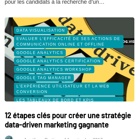
pour les candidats à la recherche d’un…
DATA VISUALISATION
EVALUER L’EFFICACITÉ DE SES ACTIONS DE
COMMUNICATION ONLINE ET OFFLINE
GOOGLE ANALYTICS
GOOGLE ANALYTICS CERTIFICATION
GOOGLE ANALYTICS WORKSHOP
GOOGLE TAG MANAGER
L'EXPÉRIENCE UTILISATEUR ET LA WEB
CONVERSION
LES TABLEAUX DE BORD ET KPIS
APPLIQUÉS AU WEB MARKETING
12 étapes clés pour créer une stratégie
ROI & WEB ANALYTICS
data-driven marketing gagnante