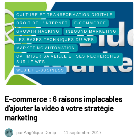
CULTURE ET TRANSFORMATION DIGITALE
DROIT DE L'INTERNET
E-COMMERCE
GROWTH HACKING
INBOUND MARKETING
LES BASES TECHNIQUES DU WEB
MARKETING AUTOMATION
OPTIMISER SA VEILLE ET SES RECHERCHES
SUR LE WEB
WEB ET E-BUSINESS
E-commerce : 6 raisons implacables
d’ajouter la vidéo à votre stratégie
marketing
par
Angélique Dertip
11 septembre 2017