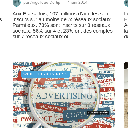
par
Angélique Dertip
4 juin 2014
Aux Etats-Unis, 107 millions d’adultes sont
L
s
inscrits sur au moins deux réseaux sociaux.
E
Parmi eux, 73% sont inscrits sur 3 réseaux
A
sociaux, 56% sur 4 et 23% ont des comptes
l
sur 7 réseaux sociaux ou…
d
WEB ET E-BUSINESS