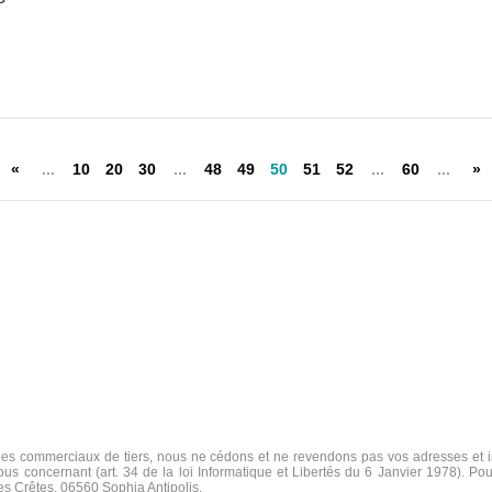
«
...
10
20
30
...
48
49
50
51
52
...
60
...
»
s commerciaux de tiers, nous ne cédons et ne revendons pas vos adresses et in
us concernant (art. 34 de la loi Informatique et Libertés du 6 Janvier 1978). Pou
des Crêtes, 06560 Sophia Antipolis.