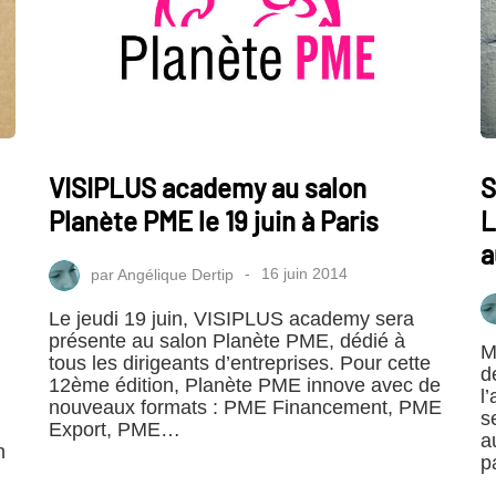
VISIPLUS academy au salon
S
Planète PME le 19 juin à Paris
L
a
par
Angélique Dertip
16 juin 2014
Le jeudi 19 juin, VISIPLUS academy sera
présente au salon Planète PME, dédié à
M
tous les dirigeants d’entreprises. Pour cette
d
12ème édition, Planète PME innove avec de
l
nouveaux formats : PME Financement, PME
s
Export, PME…
a
n
p