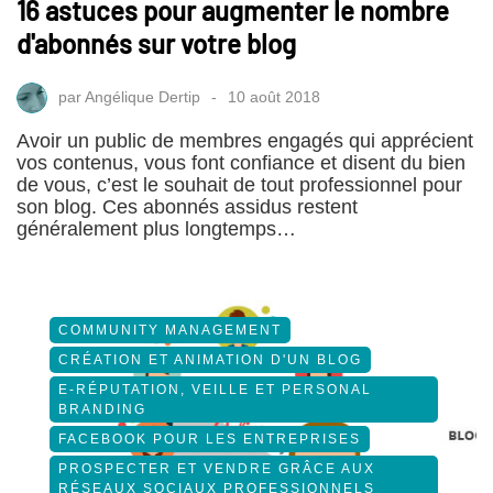
16 astuces pour augmenter le nombre
d'abonnés sur votre blog
par
Angélique Dertip
10 août 2018
Avoir un public de membres engagés qui apprécient
vos contenus, vous font confiance et disent du bien
de vous, c’est le souhait de tout professionnel pour
son blog. Ces abonnés assidus restent
généralement plus longtemps…
COMMUNITY MANAGEMENT
CRÉATION ET ANIMATION D'UN BLOG
E-RÉPUTATION, VEILLE ET PERSONAL
BRANDING
FACEBOOK POUR LES ENTREPRISES
PROSPECTER ET VENDRE GRÂCE AUX
RÉSEAUX SOCIAUX PROFESSIONNELS