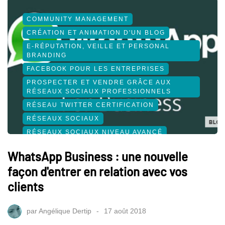
COMMUNITY MANAGEMENT
CRÉATION ET ANIMATION D'UN BLOG
E-RÉPUTATION, VEILLE ET PERSONAL
BRANDING
FACEBOOK POUR LES ENTREPRISES
PROSPECTER ET VENDRE GRÂCE AUX
RÉSEAUX SOCIAUX PROFESSIONNELS
RÉSEAU TWITTER CERTIFICATION
RÉSEAUX SOCIAUX
RÉSEAUX SOCIAUX NIVEAU AVANCÉ
SOCIAL MEDIA
WhatsApp Business : une nouvelle
façon d'entrer en relation avec vos
clients
par
Angélique Dertip
17 août 2018