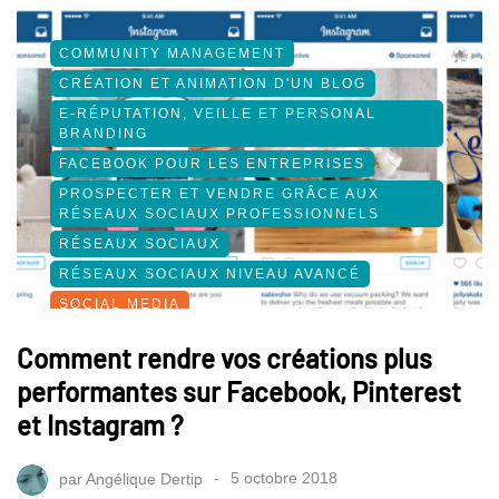
COMMUNITY MANAGEMENT
CRÉATION ET ANIMATION D'UN BLOG
E-RÉPUTATION, VEILLE ET PERSONAL
BRANDING
FACEBOOK POUR LES ENTREPRISES
PROSPECTER ET VENDRE GRÂCE AUX
RÉSEAUX SOCIAUX PROFESSIONNELS
RÉSEAUX SOCIAUX
RÉSEAUX SOCIAUX NIVEAU AVANCÉ
SOCIAL MEDIA
Comment rendre vos créations plus
performantes sur Facebook, Pinterest
et Instagram ?
par
Angélique Dertip
5 octobre 2018