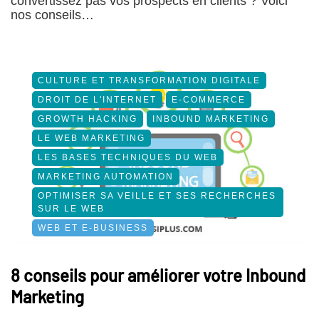
convertissez pas vos prospects en clients ? Voici
nos conseils…
CULTURE ET TRANSFORMATION DIGITALE
DROIT DE L'INTERNET
E-COMMERCE
GROWTH HACKING
INBOUND MARKETING
LE WEB MARKETING
LES BASES TECHNIQUES DU WEB
MARKETING AUTOMATION
OPTIMISER SA VEILLE ET SES RECHERCHES
SUR LE WEB
WEB ET E-BUSINESS
8 conseils pour améliorer votre Inbound
Marketing