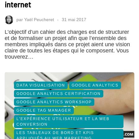
internet
par
Yaël Peucheret
31 mai 2017
L’objectif d’un cahier des charges est de structurer
et de formaliser un projet afin que l’ensemble des
membres impliqués dans ce projet aient une vision
claire de toutes les étapes qui le composent. Vous
trouverez…
DATA VISUALISATION
GOOGLE ANALYTICS
GOOGLE ANALYTICS CERTIFICATION
GOOGLE ANALYTICS WORKSHOP
GOOGLE TAG MANAGER
L'EXPÉRIENCE UTILISATEUR ET LA WEB
CONVERSION
LES TABLEAUX DE BORD ET KPIS
APPLIQUÉS AU WEB MARKETING