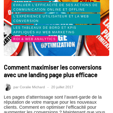
EVALUER L’EFFICACITÉ DE SES ACTIONS DE
COMMUNICATION ONLINE ET OFFLINE
L'EXPÉRIENCE UTILISATEUR ET LA WEB
CONVERSION
LES TABLEAUX DE BORD ET KPIS
APPLIQUÉS AU WEB MARKETING
ROI & WEB ANALYTICS
Comment maximiser les conversions
avec une landing page plus efficace
par
Coralie Michard
20 juillet 2017
Les pages d’atterrissage sont l’avant-garde de la
réputation de votre marque pour les nouveaux
clients. Comment en optimiser l’efficacité pour
augmenter les conversions ? Maintenant que vous