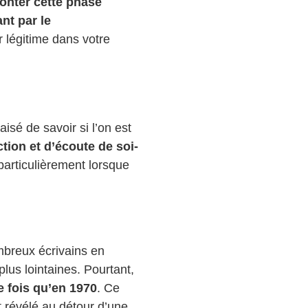
onter cette phase
nt par le
r légitime dans votre
isé de savoir si l’on est
ction et d’écoute de soi-
 particulièrement lorsque
mbreux écrivains en
lus lointaines. Pourtant,
re fois qu’en 1970
. Ce
nt révélé au détour d’une