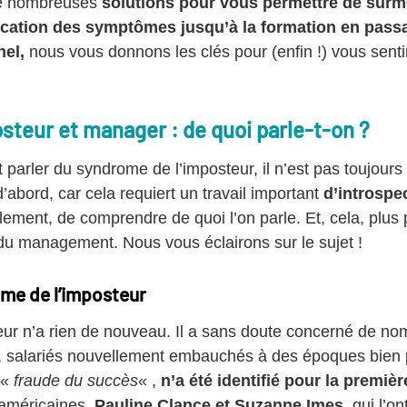
 de nombreuses
solutions pour vous permettre de surm
fication des symptômes jusqu’à la formation en passa
el,
nous vous donnons les clés pour (enfin !) vous senti
steur et manager : de quoi parle-t-on ?
parler du syndrome de l’imposteur, il n’est pas toujours a
’abord, car cela requiert un travail important
d’introspe
galement, de comprendre de quoi l’on parle. Et, cela, plus
du management. Nous vous éclairons sur le sujet !
me de l’imposteur
ur n’a rien de nouveau. Il a sans doute concerné de no
e, salariés nouvellement embauchés à des époques bien p
 «
fraude du succès
« ,
n’a été identifié pour la premiè
américaines,
Pauline Clance et Suzanne Imes
, qui l’o