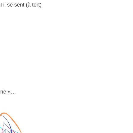
il se sent (à tort)
erie »…