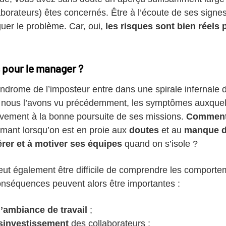
aborateurs) êtes concernés. Être à l’écoute de ses signe
uer le problème. Car, oui,
les risques sont bien réels p
 pour le manager ?
drome de l’imposteur entre dans une spirale infernale d
e nous l’avons vu précédemment, les symptômes auxquels 
avement à la bonne poursuite de ses missions.
Comment
rmant lorsqu’on est en proie aux
doutes
et au
manque d
érer et à motiver ses équipes
quand on s’isole ?
eut également être difficile de comprendre les comportem
conséquences peuvent alors être importantes :
’ambiance de travail
;
sinvestissement
des collaborateurs ;