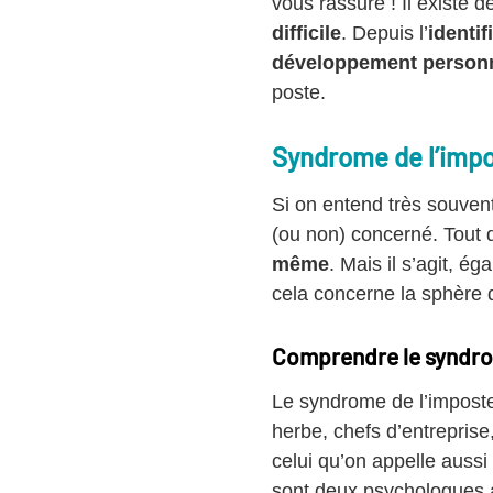
vous rassure ! Il existe
difficile
. Depuis l’
identi
développement personn
poste.
Syndrome de l’impo
Si on entend très souvent 
(ou non) concerné. Tout d
même
. Mais il s’agit, é
cela concerne la sphère 
Comprendre le syndro
Le syndrome de l’imposte
herbe, chefs d’entrepris
celui qu’on appelle aussi
sont deux psychologues 