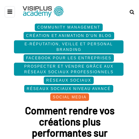
COMMUNITY MANAGEMENT
CRÉATION ET ANIMATION D'UN BLOG
E-RÉPUTATION, VEILLE ET PERSONAL
BRANDING
FACEBOOK POUR LES ENTREPRISES
PROSPECTER ET VENDRE GRÂCE AUX
RÉSEAUX SOCIAUX PROFESSIONNELS
RÉSEAUX SOCIAUX
RÉSEAUX SOCIAUX NIVEAU AVANCÉ
SOCIAL MEDIA
Comment rendre vos
créations plus
performantes sur