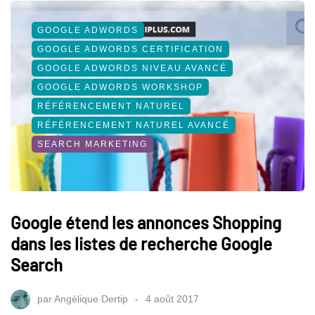
GOOGLE ADWORDS
GOOGLE ADWORDS CERTIFICATION
GOOGLE ADWORDS NIVEAU AVANCÉ
GOOGLE ADWORDS WORKSHOP
RÉFÉRENCEMENT NATUREL
RÉFÉRENCEMENT NATUREL AVANCÉ
SEARCH MARKETING
Google étend les annonces Shopping
dans les listes de recherche Google
Search
par
Angélique Dertip
4 août 2017