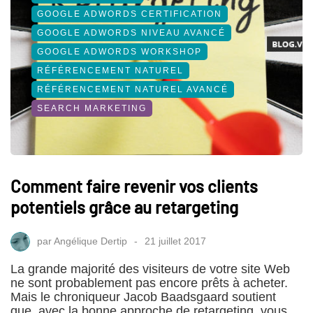
GOOGLE ADWORDS CERTIFICATION
GOOGLE ADWORDS NIVEAU AVANCÉ
GOOGLE ADWORDS WORKSHOP
RÉFÉRENCEMENT NATUREL
RÉFÉRENCEMENT NATUREL AVANCÉ
SEARCH MARKETING
Comment faire revenir vos clients
potentiels grâce au retargeting
par
Angélique Dertip
21 juillet 2017
La grande majorité des visiteurs de votre site Web
ne sont probablement pas encore prêts à acheter.
Mais le chroniqueur Jacob Baadsgaard soutient
que, avec la bonne approche de retargeting, vous